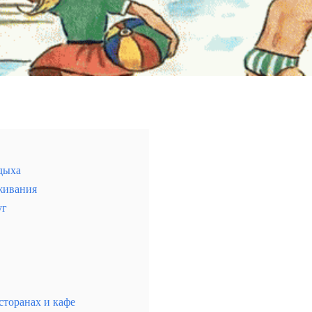
тдыха
живания
уг
альное место для горных путешествий
сторанах и кафе