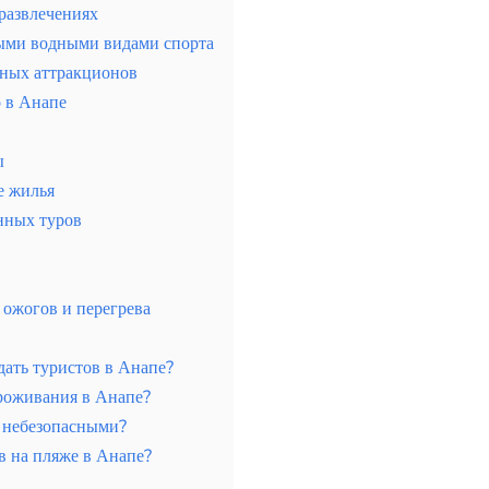
развлечениях
ными водными видами спорта
дных аттракционов
 в Анапе
ы
е жилья
онных туров
 ожогов и перегрева
ать туристов в Анапе?
проживания в Анапе?
я небезопасными?
в на пляже в Анапе?