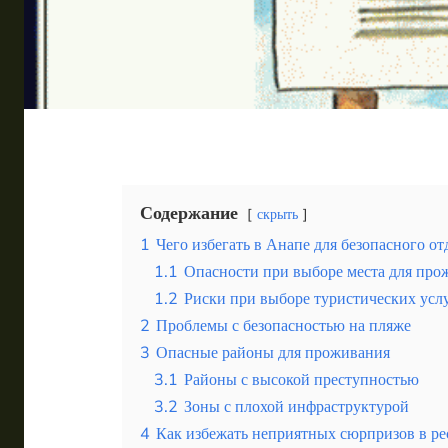
Таиланд
Турция
Шри-Ланка
Вид отдыха
Горы
Море
Содержание
скрыть
1
Чего избегать в Анапе для безопасного о
1.1
Опасности при выборе места для про
1.2
Риски при выборе туристических усл
2
Проблемы с безопасностью на пляже
Нальчик привлекает иностранных туристов как иде
3
Опасные районы для проживания
3.1
Районы с высокой преступностью
3.2
Зоны с плохой инфраструктурой
4
Как избежать неприятных сюрпризов в ре