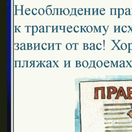
Эквадор
Топ мест отдыха
Анапа
Алтай
Кавказские Минеральные Воды
Калининград
Крым
Сочи
Египет
ОАЭ