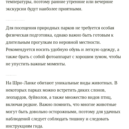
температуры, поэтому ранние утренние или вечерние
экскурсии будут наиболее приятными.
Нужно ли иметь специальную подготовку для путешествия по национальным паркам Шри-Ланки?
Для посещения природных парков не требуется особая
физическая подготовка, однако важно быть готовым к
длительным прогулкам по неровной местности.
Рекомендуется носить удобную обувь и легкую одежду, а
также брать с собой фотоаппарат с хорошим зумом, чтобы
не упустить важные моменты.
Какие животные можно встретить в парках на Шри-Ланке?
На Шри-Ланке обитают уникальные виды животных. В
некоторых парках можно встретить диких слонов,
леопардов, буйволов, а также множество видов птиц,
включая редкие. Важно помнить, что многие животные
могут быть довольно осторожными, поэтому для удачных
наблюдений следует соблюдать тишину и следовать
инструкциям гида.