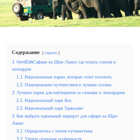
Эквадор
Топ мест отдыха
Анапа
Алтай
Содержание
скрыть
Кавказские Минеральные Воды
1
htmlEditСафари на Шри-Ланке: где искать слонов и
леопардов
Калининград
1.1
Национальные парки, которые стоит посетить
1.2
Планирование путешествия и лучшие сезоны
Крым
2
Лучшие парки для наблюдения за слонами и леопардами
Сочи
2.1
Национальный парк Яла
2.2
Национальный парк Удавалаве
Египет
3
Как выбрать идеальный маршрут для сафари на Шри-
Ланке
ОАЭ
3.1
Определитесь с типом путешествия
3.2
Учтите сезонные особенности