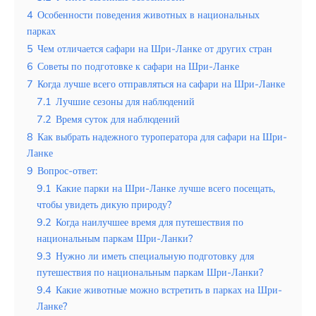
Таиланд
4
Особенности поведения животных в национальных
парках
Турция
5
Чем отличается сафари на Шри-Ланке от других стран
Шри-Ланка
6
Советы по подготовке к сафари на Шри-Ланке
7
Когда лучше всего отправляться на сафари на Шри-Ланке
Вид отдыха
7.1
Лучшие сезоны для наблюдений
Горы
7.2
Время суток для наблюдений
8
Как выбрать надежного туроператора для сафари на Шри-
Море
Ланке
9
Вопрос-ответ:
9.1
Какие парки на Шри-Ланке лучше всего посещать,
чтобы увидеть дикую природу?
Варшава считается лучшим городом
9.2
Когда наилучшее время для путешествия по
для изучения истории Восточной
национальным паркам Шри-Ланки?
Европы по мнению иностранных
9.3
Нужно ли иметь специальную подготовку для
туристов
путешествия по национальным паркам Шри-Ланки?
9.4
Какие животные можно встретить в парках на Шри-
Ланке?