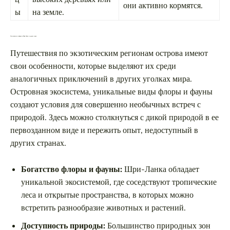
они активно кормятся.
ы
на земле.
Чем отличается сафари на Шри-Ланке от других стран
Путешествия по экзотическим регионам острова имеют
свои особенности, которые выделяют их среди
аналогичных приключений в других уголках мира.
Островная экосистема, уникальные виды флоры и фауны
создают условия для совершенно необычных встреч с
природой. Здесь можно столкнуться с дикой природой в ее
первозданном виде и пережить опыт, недоступный в
других странах.
Богатство флоры и фауны:
Шри-Ланка обладает
уникальной экосистемой, где соседствуют тропические
леса и открытые пространства, в которых можно
встретить разнообразие животных и растений.
Доступность природы:
Большинство природных зон