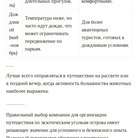
длительных прогулок.
комфортными.
ль)
Дож
Температура ниже, но
длив
Для более
часто идут дожди, что
ой
авантюрных
может ограничивать
(май
туристов, готовых к
передвижение по
-ноя
дождливым условиям.
паркам.
брь)
Время суток для наблюдений
Лучше всего отправляться в путешествие на рассвете или
в поздний вечер, когда активность большинства животных
наиболее выражена.
Как выбрать надежного туроператора для сафари на Шри-Ланке
Правильный выбор компании для организации
путешествия по экзотическим уголкам острова имеет
решающее значение для успешного и безопасного опыта.
Надежный туроператор обеспечит качественное