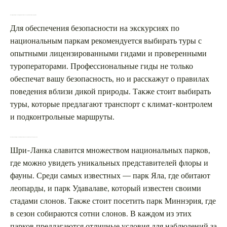
Какие туры на Шри-Ланке предоставляют наибольшую безопасность для туристов?
Для обеспечения безопасности на экскурсиях по
национальным паркам рекомендуется выбирать туры с
опытными лицензированными гидами и проверенными
туроператорами. Профессиональные гиды не только
обеспечат вашу безопасность, но и расскажут о правилах
поведения вблизи дикой природы. Также стоит выбирать
туры, которые предлагают транспорт с климат-контролем
и подконтрольные маршруты.
Какие парки на Шри-Ланке самые лучшие для наблюдения за дикой природой?
Шри-Ланка славится множеством национальных парков,
где можно увидеть уникальных представителей флоры и
фауны. Среди самых известных — парк Яла, где обитают
леопарды, и парк Удавалаве, который известен своими
стадами слонов. Также стоит посетить парк Миннэрия, где
в сезон собираются сотни слонов. В каждом из этих
парков предлагаются отличные условия для наблюдений за