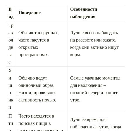
В
Особенности
Поведение
ид
наблюдения
Тр
ав
Обитают в группах,
Лучше всего наблюдать
оя
часто пасутся в
на рассвете или закате,
дн
открытых
когда они активно ищут
ы
пространствах.
корм.
е
Х
и
Обычно ведут
Самые удачные моменты
щ
одиночный образ
для наблюдения –
н
жизни, проявляют
поздний вечер и раннее
ик
активность ночью.
утро.
и
П
Часто находятся в
Лучшее время для
ти
поисках пищи в
наблюдения – утро, когда
ц
высоких деревьях или