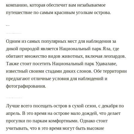
компанию, которая обеспечит вам незабываемое
путешествие по самым красивым уголкам острова.
Вопрос-ответ:
Какие парки на Шри-Ланке лучше всего посещать, чтобы увидеть дикую природу?
Одним из самых популярных мест для наблюдения за
дикой природой является Национальный парк Яла, где
обитают множество видов животных, включая леопардов.
Также стоит посетить Национальный парк Удавалаве,
известный своими стадами диких слонов. Обе территории
предлагают отличные условия для наблюдений и
фотографирования.
Когда наилучшее время для путешествия по национальным паркам Шри-Ланки?
Лучше всего посещать остров в сухой сезон, с декабря по
апрель. В это время на острове мало дождей, что делает
прогулки по паркам комфортными. Однако стоит
учитывать, что в это время могут быть высокие