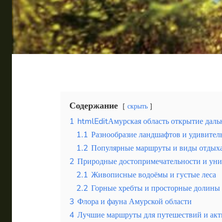
Таиланд
Турция
Шри-Ланка
Вид отдыха
Горы
Море
Содержание
скрыть
1
htmlEditАмурская область открытие дал
1.1
Разнообразие ландшафтов и удивител
1.2
Популярные маршруты и виды отдых
2
Природные достопримечательности и ун
Сибирский Баргузин как центр экотуризма в уник
2.1
Живописные водоёмы и густые леса
2.2
Горные хребты и просторные долины
3
Флора и фауна Амурской области
4
Лучшие маршруты для путешествий и акт