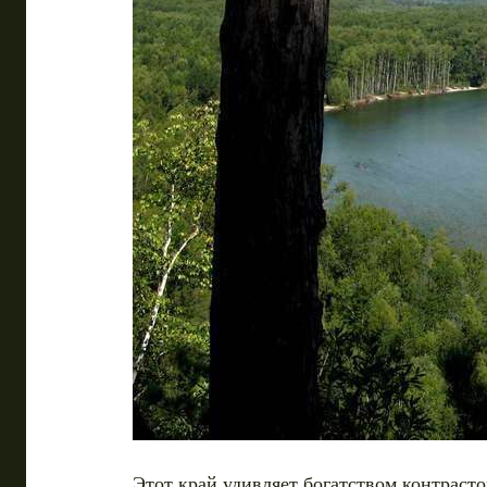
Этот край удивляет богатством контраст