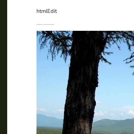
htmlEdit
htmlEditАмурская область открытие дальневосточной природы