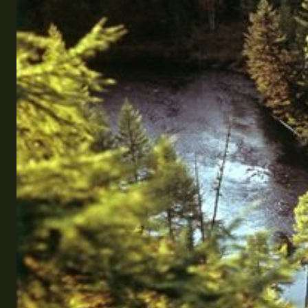
Эквадор
Топ мест отдыха
Анапа
Алтай
Кавказские Минеральные Воды
Калининград
Крым
Сочи
Египет
ОАЭ