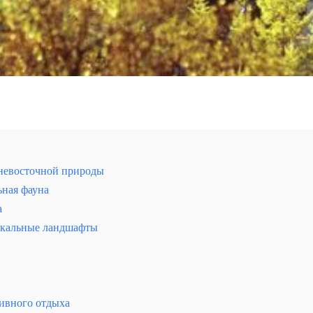
ьневосточной природы
ьная фауна
а
икальные ландшафты
альной природной зоне с богатым биоразнообразием и
ивного отдыха