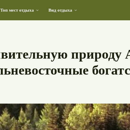
Топ мест отдыха
Вид отдыха
ды и исторических памятников на побережье Черного 
вительную природу 
альневосточные богат