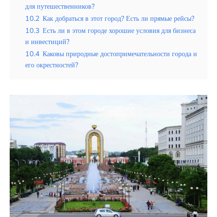
для путешественников?
10.2
Как добраться в этот город? Есть ли прямые рейсы?
10.3
Есть ли в этом городе хорошие условия для бизнеса
и инвестиций?
10.4
Каковы природные достопримечательности города и
его окрестностей?