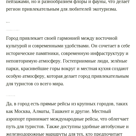
пейзажами, но и разнообразием флоры и фауны, что делает
регион привлекательным для любителей экотуризма.
Вопрос-ответ:
Какие особенности делают этот город уникальным для путешественников?
Город привлекает своей гармонией между восточной
культурой и современными удобствами. Он сочетает в себе
исторические памятники, современную инфраструктуру и
неповторимую атмосферу. Гостеприимные люди, зелёные
парки, красивейшие горы вокруг и местная кухня создают
особую атмосферу, которая делает город привлекательным
для туристов со всего мира.
Как добраться в этот город? Есть ли прямые рейсы?
Да, в город есть прямые рейсы из крупных городов, таких
как Москва, Алматы, Ташкент и другие. Местный
аэропорт принимает международные рейсы, что облегчает
путь для туристов. Также доступны удобные автобусные и
железнодорожные маршруты для тех, кто предпочитает