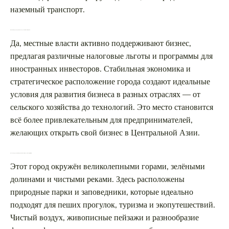
наземный транспорт.
Есть ли в этом городе хорошие условия для бизнеса и инвестиций?
Да, местные власти активно поддерживают бизнес,
предлагая различные налоговые льготы и программы для
иностранных инвесторов. Стабильная экономика и
стратегическое расположение города создают идеальные
условия для развития бизнеса в разных отраслях — от
сельского хозяйства до технологий. Это место становится
всё более привлекательным для предпринимателей,
желающих открыть свой бизнес в Центральной Азии.
Каковы природные достопримечательности города и его окрестностей?
Этот город окружён великолепными горами, зелёными
долинами и чистыми реками. Здесь расположены
природные парки и заповедники, которые идеально
подходят для пеших прогулок, туризма и экопутешествий.
Чистый воздух, живописные пейзажи и разнообразие