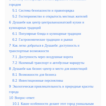
Таиланд
городом
5.1
Система безопасности и правопорядка
Турция
5.2
Гостеприимство и открытость местных жителей
Шри-Ланка
6
Душанбе как центр центральноазиатской кухни и
кулинарных традиций
Вид отдыха
6.1
Популярные блюда и кулинарные традиции
Горы
6.2
Гастрономические традиции и рынки
7
Как легко добраться в Душанбе: доступность и
Море
транспортные возможности
7.1
Доступность через воздушные ворота
7.2
Наземный транспорт и автобусные маршруты
8
Душанбе как бизнес-центр и место для инвестиций
Как не попасть в туристические
8.1
Возможности для бизнеса
ловушки в Калининграде и
8.2
Инвестиционные перспективы
максимально эффективно
9
Экологическая привлекательность и природные красоты
спланировать своё путешествие
города
10
Вопрос-ответ:
10.1
Какие особенности делают этот город уникальным