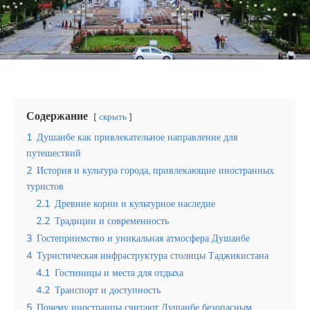
Эквадор
Топ мест отдыха
Анапа
Алтай
Содержание
скрыть
Кавказские Минеральные Воды
1
Душанбе как привлекательное направление для
путешествий
Калининград
2
История и культура города, привлекающие иностранных
туристов
Крым
2.1
Древние корни и культурное наследие
2.2
Традиции и современность
Сочи
3
Гостеприимство и уникальная атмосфера Душанбе
Египет
4
Туристическая инфраструктура столицы Таджикистана
4.1
Гостиницы и места для отдыха
ОАЭ
4.2
Транспорт и доступность
5
Почему иностранцы считают Душанбе безопасным