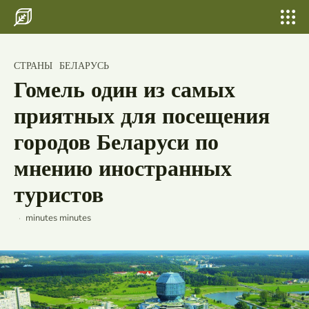
Search for something...
Search
Search for something...
Search
Главная
Загадочный Лидский замок - история,
СТРАНЫ
БЕЛАРУСЬ
архитектура и легенды
Бани, сауны
Гомель один из самых
величественного памятника Беларуси
Шатер для свадьбы и выпускных
приятных для посещения
Свадьбы
городов Беларуси по
мнению иностранных
По городам
туристов
Страны
Россия
minutes
minutes
Беларусь
Исландия
Лаос