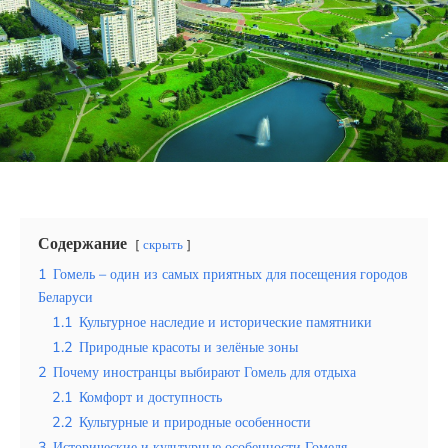
Эквадор
Топ мест отдыха
Анапа
Алтай
Кавказские Минеральные Воды
Калининград
Содержание
скрыть
1
Гомель – один из самых приятных для посещения городов
Крым
Беларуси
Сочи
1.1
Культурное наследие и исторические памятники
1.2
Природные красоты и зелёные зоны
Египет
2
Почему иностранцы выбирают Гомель для отдыха
2.1
Комфорт и доступность
ОАЭ
2.2
Культурные и природные особенности
3
Исторические и культурные особенности Гомеля