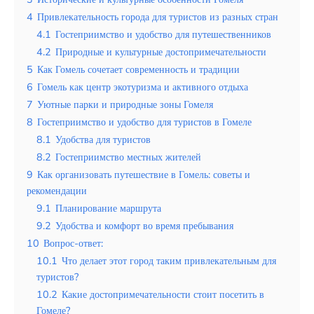
Таиланд
4
Привлекательность города для туристов из разных стран
Турция
4.1
Гостеприимство и удобство для путешественников
4.2
Природные и культурные достопримечательности
Шри-Ланка
5
Как Гомель сочетает современность и традиции
6
Гомель как центр экотуризма и активного отдыха
Вид отдыха
7
Уютные парки и природные зоны Гомеля
Горы
8
Гостеприимство и удобство для туристов в Гомеле
8.1
Удобства для туристов
Море
8.2
Гостеприимство местных жителей
9
Как организовать путешествие в Гомель: советы и
рекомендации
9.1
Планирование маршрута
Геленджик — идеальный курорт с
9.2
Удобства и комфорт во время пребывания
живописными видами на Черное море
10
Вопрос-ответ:
и Кавказские горы для незабываемого
10.1
Что делает этот город таким привлекательным для
отдыха
туристов?
10.2
Какие достопримечательности стоит посетить в
Гомеле?