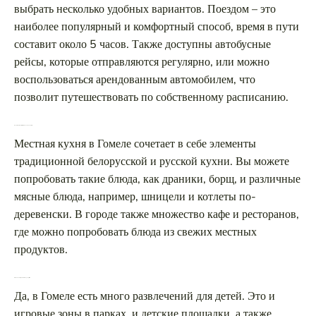
выбрать несколько удобных вариантов. Поездом – это
наиболее популярный и комфортный способ, время в пути
составит около 5 часов. Также доступны автобусные
рейсы, которые отправляются регулярно, или можно
воспользоваться арендованным автомобилем, что
позволит путешествовать по собственному расписанию.
Какие особенности местной кухни в Гомеле?
Местная кухня в Гомеле сочетает в себе элементы
традиционной белорусской и русской кухни. Вы можете
попробовать такие блюда, как драники, борщ, и различные
мясные блюда, например, шницели и котлеты по-
деревенски. В городе также множество кафе и ресторанов,
где можно попробовать блюда из свежих местных
продуктов.
Есть ли в Гомеле развлечения для детей?
Да, в Гомеле есть много развлечений для детей. Это и
игровые зоны в парках, и детские площадки, а также