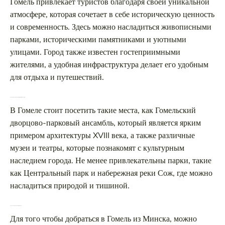
Гомель привлекает туристов благодаря своей уникальной
атмосфере, которая сочетает в себе историческую ценность
и современность. Здесь можно насладиться живописными
парками, историческими памятниками и уютными
улицами. Город также известен гостеприимными
жителями, а удобная инфраструктура делает его удобным
для отдыха и путешествий.
Какие достопримечательности стоит посетить в Гомеле?
В Гомеле стоит посетить такие места, как Гомельский
дворцово-парковый ансамбль, который является ярким
примером архитектуры XVIII века, а также различные
музеи и театры, которые познакомят с культурным
наследием города. Не менее привлекательны парки, такие
как Центральный парк и набережная реки Сож, где можно
насладиться природой и тишиной.
Как добраться в Гомель из Минска?
Для того чтобы добраться в Гомель из Минска, можно