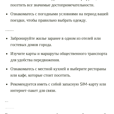
посетить все значимые достопримечательности.
Ознакомьтесь с погодными условиями на период вашей
поездки, чтобы правильно выбрать одежду.
Удобства и комфорт во время пребывания
Забронируйте жилье заранее в одном из отелей или
гостевых домов города.
Изучите карты и маршруты общественного транспорта
для удобства передвижения.
Ознакомьтесь с местной кухней и выберите рестораны
или кафе, которые стоит посетить.
Рекомендуется иметь с собой запасную SIM-карту или
интернет-пакет для связи.
Вопрос-ответ:
Что делает этот город таким привлекательным для туристов?