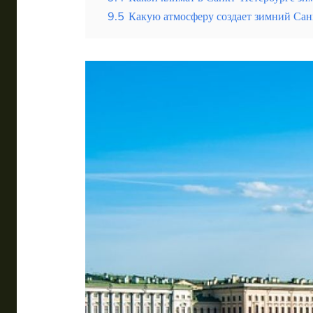
9.5
Какую атмосферу создает зимний Сан