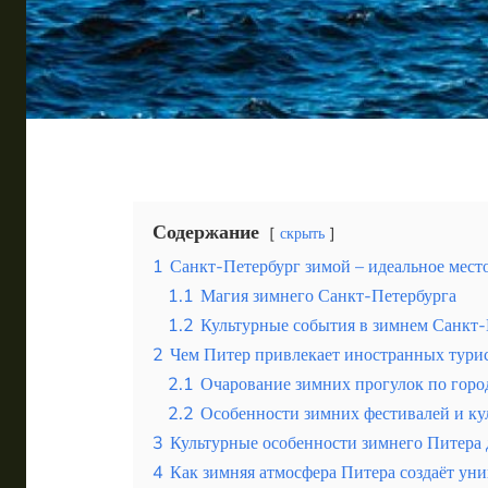
Таиланд
Турция
Шри-Ланка
Вид отдыха
Горы
Море
Содержание
скрыть
1
Санкт-Петербург зимой – идеальное место
1.1
Магия зимнего Санкт-Петербурга
1.2
Культурные события в зимнем Санкт-
2
Чем Питер привлекает иностранных тури
Великий Новгород как ключ к истории и красоте се
2.1
Очарование зимних прогулок по горо
2.2
Особенности зимних фестивалей и к
3
Культурные особенности зимнего Питера 
4
Как зимняя атмосфера Питера создаёт ун