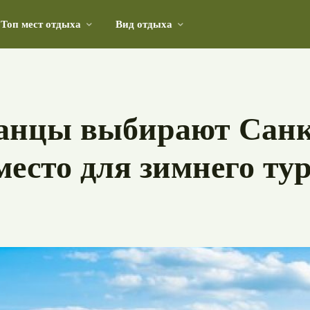
Топ мест отдыха
Вид отдыха
отого кольца России глазами иностранных туристов
анцы выбирают Санк
место для зимнего ту