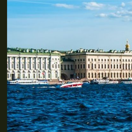
Эквадор
Топ мест отдыха
Анапа
Алтай
Кавказские Минеральные Воды
Калининград
Крым
Сочи
Египет
ОАЭ