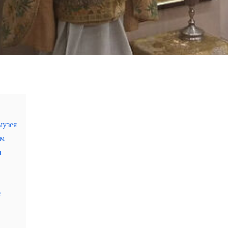
музея
ом
я
уникальная страница белорусской культуры
е