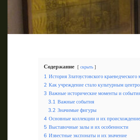
Таиланд
Турция
Шри-Ланка
Вид отдыха
Горы
Море
Содержание
скрыть
1
История Златоустовского краеведческого 
2
Как учреждение стало культурным центр
3
Важные исторические моменты и событи
3.1
Важные события
Максим Богданович и его дом-музей в Минске как 
3.2
Значимые фигуры
4
Основные коллекции и их происхождени
5
Выставочные залы и их особенности
6
Известные экспонаты и их значение