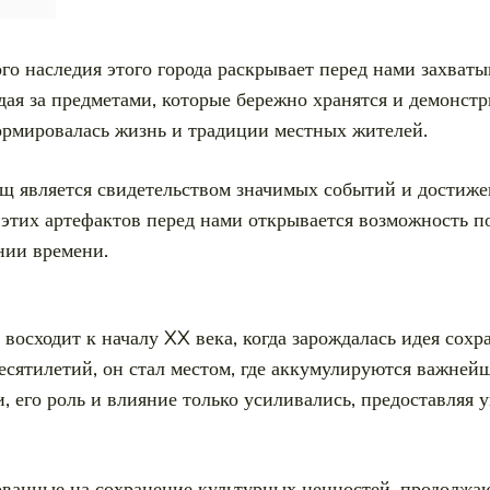
го наследия этого города раскрывает перед нами захват
ая за предметами, которые бережно хранятся и демонстр
ормировалась жизнь и традиции местных жителей.
щ является свидетельством значимых событий и достиже
 этих артефактов перед нами открывается возможность п
нии времени.
восходит к началу XX века, когда зарождалась идея сохр
есятилетий, он стал местом, где аккумулируются важней
, его роль и влияние только усиливались, предоставляя
ованные на сохранение культурных ценностей, продолжа