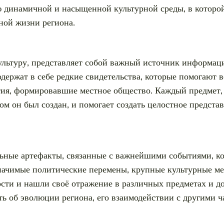
ю динамичной и насыщенной культурной среды, в которо
рной жизни региона.
культуру, представляет собой важный источник информа
одержат в себе редкие свидетельства, которые помогают
тия, формировавшие местное общество. Каждый предмет,
ром он был создан, и помогает создать целостное предст
ьные артефакты, связанные с важнейшими событиями, ко
 значимые политические перемены, крупные культурные м
ости и нашли своё отражение в различных предметах и до
ть об эволюции региона, его взаимодействии с другими ч