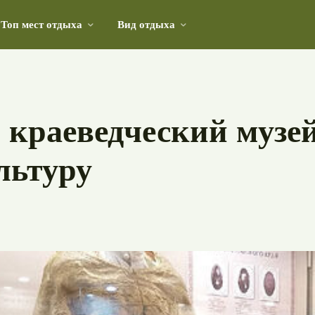
Топ мест отдыха
Вид отдыха
ое наследие и культурное значение
й краеведческий музе
льтуру