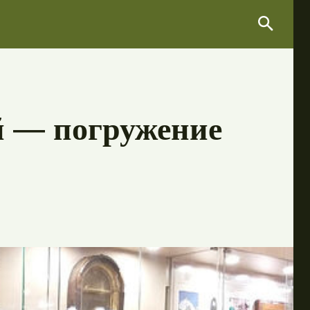
Search
Search
й — погружение