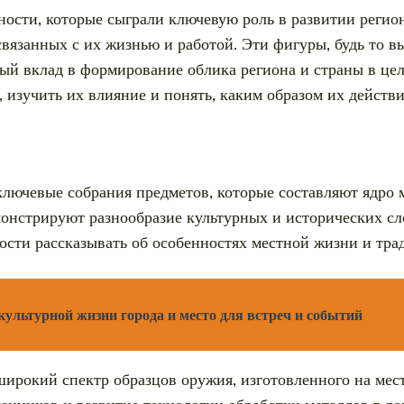
ости, которые сыграли ключевую роль в развитии регион
вязанных с их жизнью и работой. Эти фигуры, будь то 
й вклад в формирование облика региона и страны в цел
, изучить их влияние и понять, каким образом их действ
ключевые собрания предметов, которые составляют ядро 
монстрируют разнообразие культурных и исторических с
ности рассказывать об особенностях местной жизни и тра
ультурной жизни города и место для встреч и событий
широкий спектр образцов оружия, изготовленного на мес