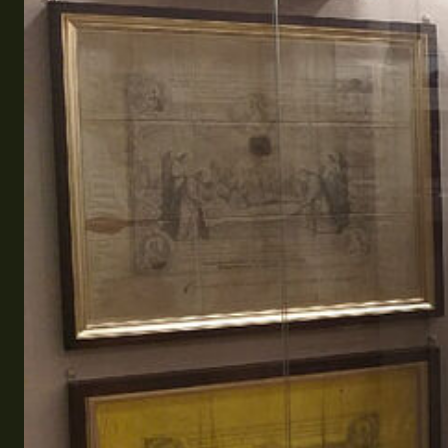
Эквадор
Топ мест отдыха
Анапа
Алтай
Кавказские Минеральные Воды
Калининград
Крым
Сочи
Египет
ОАЭ