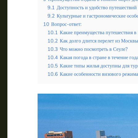
9.1
Доступность и удобство путешествий
9.2
Культурные и гастрономические особ
10
Вопрос-ответ:
10.1
Какие преимущества путешествия в 
10.2
Как долго длится перелет из Москвы
10.3
Что можно посмотреть в Сеуле?
10.4
Какая погода в стране в течение год
10.5
Какие типы жилья доступны для тури
10.6
Какие особенности визового режима