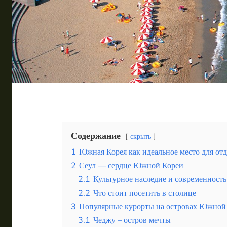
Таиланд
Турция
Шри-Ланка
Вид отдыха
Горы
Море
Содержание
скрыть
1
Южная Корея как идеальное место для о
2
Сеул — сердце Южной Кореи
Баксан — идеальное место для отдыха в горах с 
2.1
Культурное наследие и современность
2.2
Что стоит посетить в столице
3
Популярные курорты на островах Южной
3.1
Чеджу – остров мечты