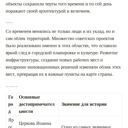
объекты сохранили черты того времени и по сей день
поражают своей архитектурой и величием.
Как изменялись города за годы
Со временем менялись не только люди и их уклад, но и
сам облик территорий. Множество советских проектов
было реализовано именно в этих областях, что оставило
яркий след в городской планировке и культуре. Развитие
инфраструктуры, создание новых рабочих мест и
внедрение инновационных решений изменяли облик этих
мест, превращая их в важные пункты на карте страны.
Откройте для себя древние города на Волге
Го
Основные
ро
достопримечател
Значение для истории
д
ьности
Яр
Церковь Иоанна
ос
Одно из самых значимых