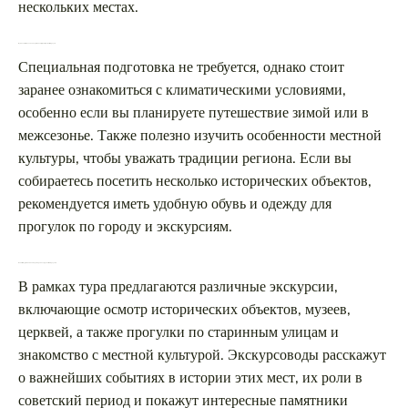
нескольких местах.
Нужна ли специальная подготовка перед поездкой в эти города?
Специальная подготовка не требуется, однако стоит
заранее ознакомиться с климатическими условиями,
особенно если вы планируете путешествие зимой или в
межсезонье. Также полезно изучить особенности местной
культуры, чтобы уважать традиции региона. Если вы
собираетесь посетить несколько исторических объектов,
рекомендуется иметь удобную обувь и одежду для
прогулок по городу и экскурсиям.
Какие экскурсии можно выбрать в рамках тура по этим городам?
В рамках тура предлагаются различные экскурсии,
включающие осмотр исторических объектов, музеев,
церквей, а также прогулки по старинным улицам и
знакомство с местной культурой. Экскурсоводы расскажут
о важнейших событиях в истории этих мест, их роли в
советский период и покажут интересные памятники