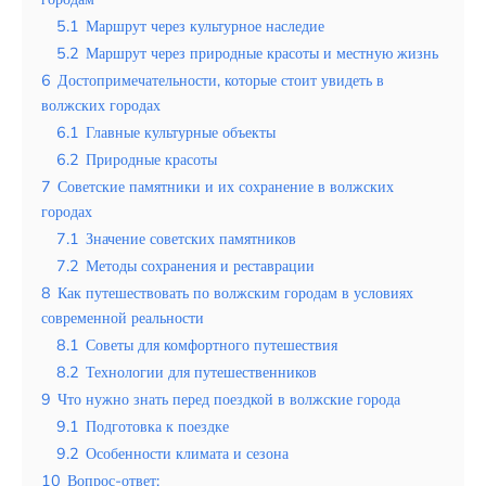
Таиланд
5.1
Маршрут через культурное наследие
Турция
5.2
Маршрут через природные красоты и местную жизнь
6
Достопримечательности, которые стоит увидеть в
Шри-Ланка
волжских городах
6.1
Главные культурные объекты
Вид отдыха
6.2
Природные красоты
Горы
7
Советские памятники и их сохранение в волжских
городах
Море
7.1
Значение советских памятников
7.2
Методы сохранения и реставрации
8
Как путешествовать по волжским городам в условиях
современной реальности
8.1
Советы для комфортного путешествия
Как исследовать природу и культуру
8.2
Технологии для путешественников
столицы Кыргызстана в Бишкеке
9
Что нужно знать перед поездкой в волжские города
9.1
Подготовка к поездке
9.2
Особенности климата и сезона
10
Вопрос-ответ: