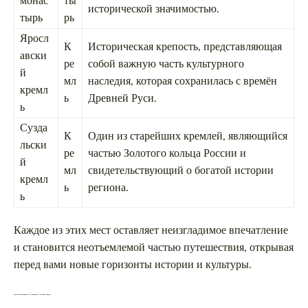
монас
ты
исторической значимостью.
тырь
рь
Яросл
К
Историческая крепость, представляющая
авски
ре
собой важную часть культурного
й
мл
наследия, которая сохранилась с времён
кремл
ь
Древней Руси.
ь
Сузда
К
Один из старейших кремлей, являющийся
льски
ре
частью Золотого кольца России и
й
мл
свидетельствующий о богатой истории
кремл
ь
региона.
ь
Каждое из этих мест оставляет неизгладимое впечатление
и становится неотъемлемой частью путешествия, открывая
перед вами новые горизонты истории и культуры.
Советские памятники и их сохранение в волжских городах