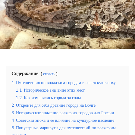
Эквадор
Топ мест отдыха
Анапа
Алтай
Кавказские Минеральные Воды
Калининград
Содержание
скрыть
1
Путешествия по волжским городам в советскую эпоху
Крым
1.1
Историческое значение этих мест
Сочи
1.2
Как изменялись города за годы
2
Откройте для себя древние города на Волге
Египет
3
Историческое значение волжских городов для России
4
Советская эпоха и её влияние на культурное наследие
ОАЭ
5
Популярные маршруты для путешествий по волжским
городам