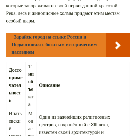
которые завораживают своей первозданной красотой.
Река, леса и живописные холмы придают этим местам
особый шарм.
Зарайск город на стыке России и
Подмосковья с богатым историческим
наследием
Т
Досто
ип
приме
об
чател
Описание
ъе
ьност
кт
ь
а
Ипать
М
Один из важнейших религиозных
евски
он
центров, сохранённый с XIII века,
й
ас
известен своей архитектурой и