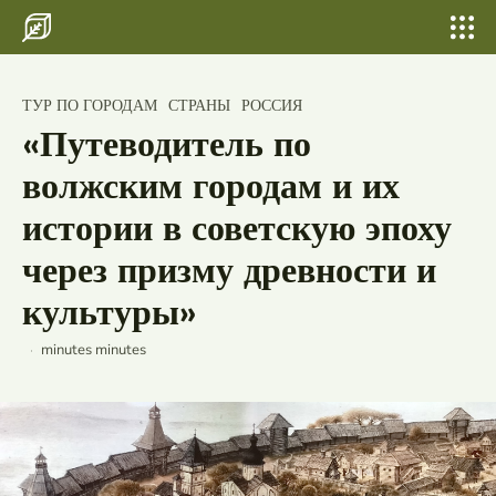
Search for something...
Search
Search for something...
Search
Главная
Кавказские Минеральные Воды и их
ТУР ПО ГОРОДАМ
СТРАНЫ
РОССИЯ
уникальные места, которые
Бани, сауны
привлекали туристов в советские
«Путеводитель по
времена и продолжают очаровывать
Шатер для свадьбы и выпускных
волжским городам и их
путешественников сегодня
Свадьбы
истории в советскую эпоху
через призму древности и
По городам
культуры»
Страны
Россия
minutes
minutes
Беларусь
Исландия
Лаос