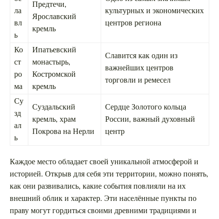
Предтечи,
ла
культурных и экономических
Ярославский
вл
центров региона
кремль
ь
Ко
Ипатьевский
Славится как один из
ст
монастырь,
важнейших центров
ро
Костромской
торговли и ремесел
ма
кремль
Су
Суздальский
Сердце Золотого кольца
зд
кремль, храм
России, важный духовный
ал
Покрова на Нерли
центр
ь
Каждое место обладает своей уникальной атмосферой и
историей. Открыв для себя эти территории, можно понять,
как они развивались, какие события повлияли на их
внешний облик и характер. Эти населённые пункты по
праву могут гордиться своими древними традициями и