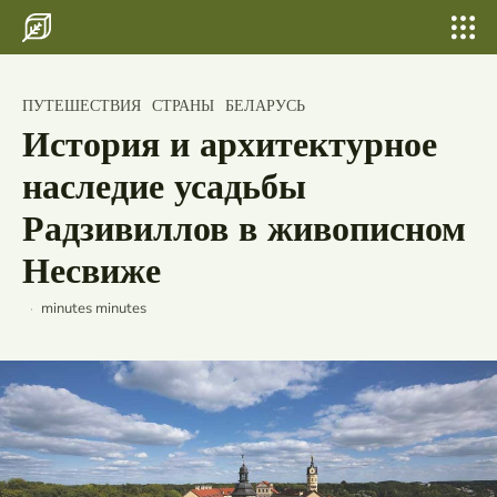
Search for something...
Search
Search for something...
Search
Главная
ПУТЕШЕСТВИЯ
История и значение Чудова
СТРАНЫ
БЕЛАРУСЬ
Бани, сауны
монастыря
История и архитектурное
Шатер для свадьбы и выпускных
наследие усадьбы
Свадьбы
Радзивиллов в живописном
Несвиже
По городам
Страны
minutes
minutes
Россия
Беларусь
Исландия
Лаос