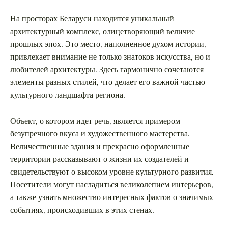
Таиланд
На просторах Беларуси находится уникальный
Турция
архитектурный комплекс, олицетворяющий величие
прошлых эпох. Это место, наполненное духом истории,
Шри-Ланка
привлекает внимание не только знатоков искусства, но и
Вид отдыха
любителей архитектуры. Здесь гармонично сочетаются
Горы
элементы разных стилей, что делает его важной частью
культурного ландшафта региона.
Море
Объект, о котором идет речь, является примером
безупречного вкуса и художественного мастерства.
Величественные здания и прекрасно оформленные
территории рассказывают о жизни их создателей и
Путешествие в Смоленск по древним
свидетельствуют о высоком уровне культурного развития.
землям и памятникам истории России
Посетители могут насладиться великолепием интерьеров,
а также узнать множество интересных фактов о значимых
событиях, происходивших в этих стенах.