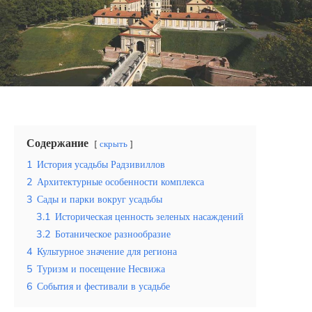
Эквадор
Топ мест отдыха
Анапа
Алтай
Кавказские Минеральные Воды
Содержание
скрыть
Калининград
1
История усадьбы Радзивиллов
2
Архитектурные особенности комплекса
Крым
3
Сады и парки вокруг усадьбы
3.1
Историческая ценность зеленых насаждений
Сочи
3.2
Ботаническое разнообразие
4
Культурное значение для региона
Египет
5
Туризм и посещение Несвижа
ОАЭ
6
События и фестивали в усадьбе