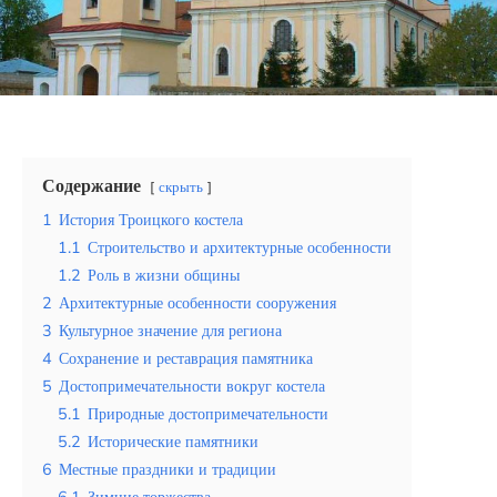
Эквадор
Топ мест отдыха
Анапа
Алтай
Содержание
скрыть
Кавказские Минеральные Воды
1
История Троицкого костела
1.1
Строительство и архитектурные особенности
Калининград
1.2
Роль в жизни общины
2
Архитектурные особенности сооружения
Крым
3
Культурное значение для региона
Сочи
4
Сохранение и реставрация памятника
5
Достопримечательности вокруг костела
Египет
5.1
Природные достопримечательности
5.2
Исторические памятники
ОАЭ
6
Местные праздники и традиции
6.1
Зимние торжества