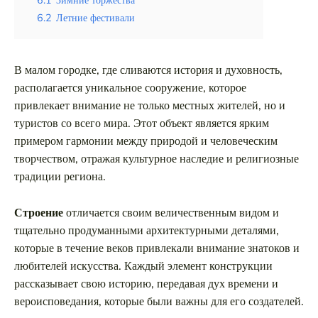
Таиланд
6.2
Летние фестивали
Турция
Шри-Ланка
В малом городке, где сливаются история и духовность,
располагается уникальное сооружение, которое
Вид отдыха
привлекает внимание не только местных жителей, но и
Горы
туристов со всего мира. Этот объект является ярким
примером гармонии между природой и человеческим
Море
творчеством, отражая культурное наследие и религиозные
традиции региона.
Строение
отличается своим величественным видом и
тщательно продуманными архитектурными деталями,
Кул Шариф и его архитектурное
которые в течение веков привлекали внимание знатоков и
великолепие
любителей искусства. Каждый элемент конструкции
рассказывает свою историю, передавая дух времени и
вероисповедания, которые были важны для его создателей.