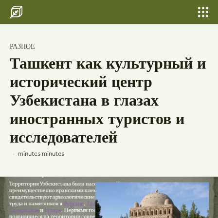
Search for something...
Search
Search for something...
Search
Главная
Карпаты пешие походы горные
РАЗНОЕ
приключения и лучшие горнолыжные
Бани, сауны
Ташкент как культурный и
курорты Украины
Шатер для свадьбы и выпускных
исторический центр
Свадьбы
Узбекистана в глазах
иностранных туристов и
По городам
исследователей
Страны
Россия
minutes
minutes
Беларусь
Исландия
Лаос