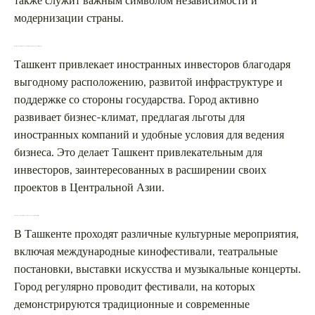
также служит важным символом независимости и
модернизации страны.
Почему Ташкент так популярен среди иностранных инвесторов?
Ташкент привлекает иностранных инвесторов благодаря
выгодному расположению, развитой инфраструктуре и
поддержке со стороны государства. Город активно
развивает бизнес-климат, предлагая льготы для
иностранных компаний и удобные условия для ведения
бизнеса. Это делает Ташкент привлекательным для
инвесторов, заинтересованных в расширении своих
проектов в Центральной Азии.
Какие культурные мероприятия проходят в Ташкенте?
В Ташкенте проходят различные культурные мероприятия,
включая международные кинофестивали, театральные
постановки, выставки искусства и музыкальные концерты.
Город регулярно проводит фестивали, на которых
демонстрируются традиционные и современные