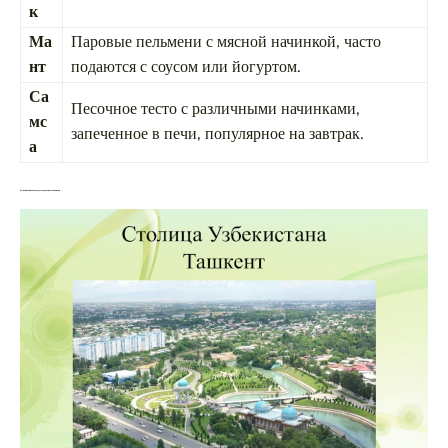
к
Ма
Паровые пельмени с мясной начинкой, часто
нт
подаются с соусом или йогуртом.
Са
Песочное тесто с различными начинками,
мс
запеченное в печи, популярное на завтрак.
а
Рынки и кафе как центр гастрономической жизни