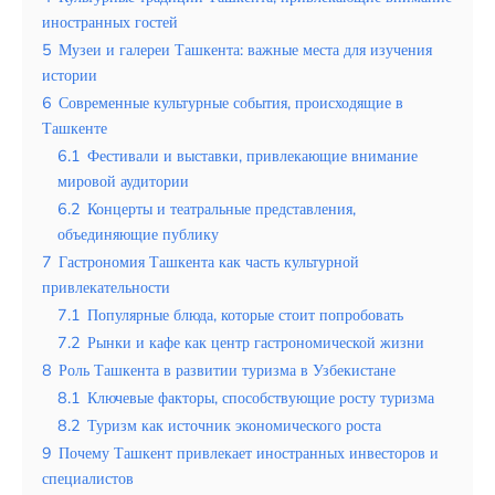
Таиланд
иностранных гостей
Турция
5
Музеи и галереи Ташкента: важные места для изучения
истории
Шри-Ланка
6
Современные культурные события, происходящие в
Ташкенте
Вид отдыха
6.1
Фестивали и выставки, привлекающие внимание
Горы
мировой аудитории
6.2
Концерты и театральные представления,
Море
объединяющие публику
7
Гастрономия Ташкента как часть культурной
привлекательности
7.1
Популярные блюда, которые стоит попробовать
7.2
Рынки и кафе как центр гастрономической жизни
Долина нарзанов и курорты с
8
Роль Ташкента в развитии туризма в Узбекистане
целебными источниками для здоровья
8.1
Ключевые факторы, способствующие росту туризма
и отдыха
8.2
Туризм как источник экономического роста
9
Почему Ташкент привлекает иностранных инвесторов и
специалистов