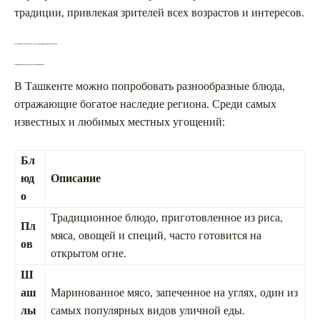
традиции, привлекая зрителей всех возрастов и интересов.
Гастрономия Ташкента как часть культурной привлекательности
Популярные блюда, которые стоит попробовать
В Ташкенте можно попробовать разнообразные блюда,
отражающие богатое наследие региона. Среди самых
известных и любимых местных угощений:
Бл
юд
Описание
о
Традиционное блюдо, приготовленное из риса,
Пл
мяса, овощей и специй, часто готовится на
ов
открытом огне.
Ш
аш
Маринованное мясо, запеченное на углях, один из
лы
самых популярных видов уличной еды.