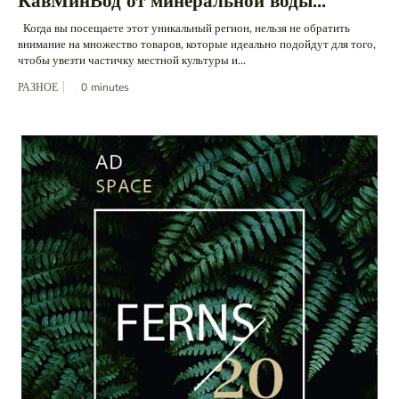
КавМинВод от минеральной воды...
Когда вы посещаете этот уникальный регион, нельзя не обратить
внимание на множество товаров, которые идеально подойдут для того,
чтобы увезти частичку местной культуры и...
РАЗНОЕ
0
minutes