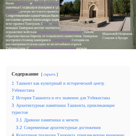
Эквадор
Топ мест отдыха
Анапа
Алтай
Кавказские Минеральные Воды
Калининград
Содержание
скрыть
1
Ташкент как культурный и исторический центр
Крым
Узбекистана
Сочи
2
История Ташкента и его значение для Узбекистана
3
Архитектурные памятники Ташкента, привлекающие
Египет
туристов
3.1
Древние памятники и мечети
ОАЭ
3.2
Современные архитектурные достижения
4
Культурные традиции Ташкента, привлекающие внимание