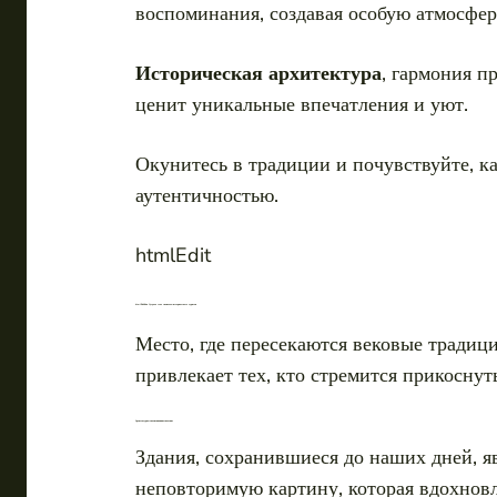
воспоминания, создавая особую атмосферу
Историческая архитектура
, гармония п
ценит уникальные впечатления и уют.
Окунитесь в традиции и почувствуйте, ка
аутентичностью.
htmlEdit
htmlEditКак Суздаль стал символом исторического туризма
Место, где пересекаются вековые традиц
привлекает тех, кто стремится прикоснут
Архитектурные памятники и их значение
Здания, сохранившиеся до наших дней, 
неповторимую картину, которая вдохновл