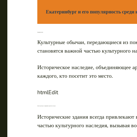
Екатеринбург и его популярность среди
Традиции и их значение
Культурные обычаи, передающиеся из пок
становятся важной частью культурного на
Историческое наследие, объединяющее ар
каждого, кто посетит это место.
htmlEdit
Значение архитектуры в формировании туристического интереса
Исторические здания всегда привлекают
частью культурного наследия, вызывая в