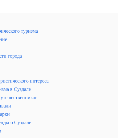
рического туризма
ние
сти города
ристического интереса
изма в Суздале
путешественников
ивали
марки
енды о Суздале
м