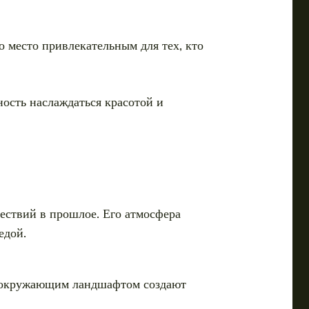
о место привлекательным для тех, кто
ность наслаждаться красотой и
шествий в прошлое. Его атмосфера
едой.
 с окружающим ландшафтом создают