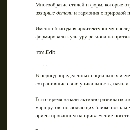
Многообразие стилей и форм, которые от
изящные детали
и гармония с природой п
Именно благодаря архитектурному наслед
формировали культуру региона на протяж
htmlEdit
Влияние советской эпохи на развитие туризма в Суздале
В период определённых социальных измен
сохранившие свою уникальность, начали 
В это время начали активно развиваться
маршрутов, позволяющих ближе познаком
ориентированном на привлечение посети