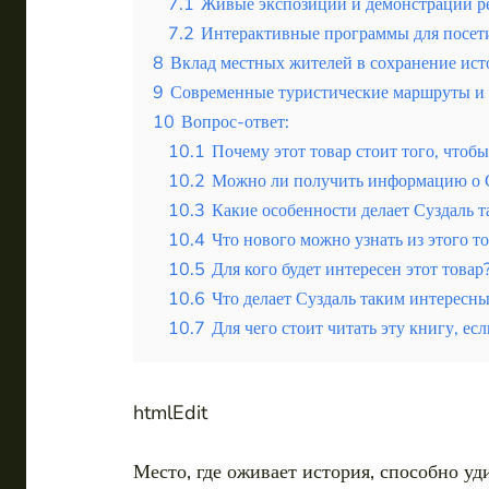
Таиланд
7.1
Живые экспозиции и демонстрации р
7.2
Интерактивные программы для посет
Турция
8
Вклад местных жителей в сохранение ист
9
Современные туристические маршруты и
Шри-Ланка
10
Вопрос-ответ:
Вид отдыха
10.1
Почему этот товар стоит того, чтоб
Горы
10.2
Можно ли получить информацию о Су
10.3
Какие особенности делает Суздаль 
Море
10.4
Что нового можно узнать из этого то
10.5
Для кого будет интересен этот товар
10.6
Что делает Суздаль таким интересны
10.7
Для чего стоит читать эту книгу, ес
Как Сочи привлекает туристов круглый год и почем
htmlEdit
Место, где оживает история, способно у