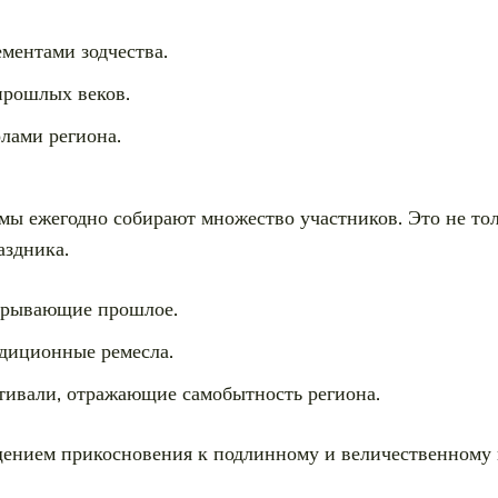
ментами зодчества.
прошлых веков.
лами региона.
ы ежегодно собирают множество участников. Это не толь
аздника.
скрывающие прошлое.
адиционные ремесла.
тивали, отражающие самобытность региона.
ением прикосновения к подлинному и величественному н