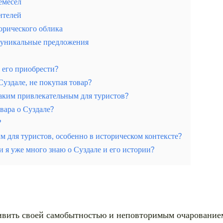
емесел
ителей
орического облика
 уникальные предложения
ы его приобрести?
здале, не покупая товар?
таким привлекательным для туристов?
вара о Суздале?
?
м для туристов, особенно в историческом контексте?
ли я уже много знаю о Суздале и его истории?
у это лучший курорт России
дивить своей самобытностью и неповторимым очарованием