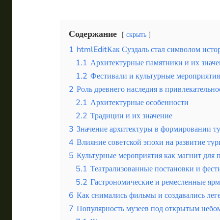
Эквадор
Содержание
скрыть
Топ мест отдыха
1
htmlEditКак Суздаль стал символом исто
Анапа
1.1
Архитектурные памятники и их значе
Алтай
1.2
Фестивали и культурные мероприятия
2
Роль древнего наследия в привлекательно
Кавказские Минеральные Воды
2.1
Архитектурные особенности
Калининград
2.2
Традиции и их значение
3
Значение архитектуры в формировании ту
Крым
4
Влияние советской эпохи на развитие тур
5
Культурные мероприятия как магнит для 
Сочи
5.1
Театрализованные постановки и фест
Египет
5.2
Гастрономические и ремесленные яр
6
Как снимались фильмы и создавались лег
ОАЭ
7
Популярность музеев под открытым небо