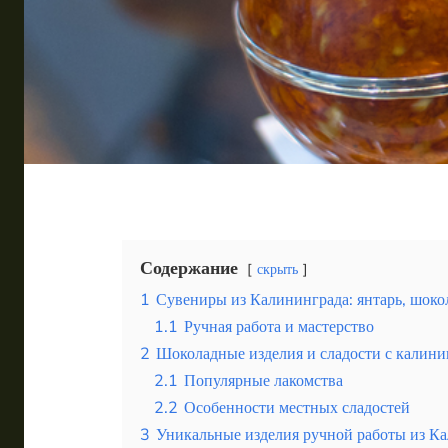
Таиланд
Турция
Шри-Ланка
Вид отдыха
Горы
Море
Содержание
скрыть
1
Сувениры из Калининграда: янтарь, шоко
1.1
Ручная работа и мастерство
Уютный отдых в Калининграде зимой в атмосфере Б
2
Шоколадные изделия и сладости с калин
2.1
Популярные лакомства
2.2
Особенности местных сладостей
3
Уникальные изделия ручной работы из К