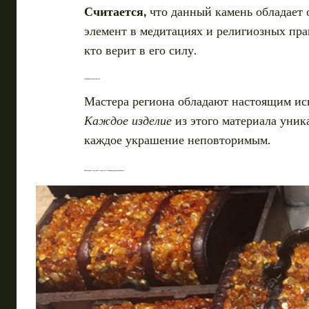
Считается,
что данный камень обладает 
элемент в медитациях и религиозных прак
кто верит в его силу.
Ручная работа и мастерство
Мастера региона обладают настоящим иск
Каждое изделие
из этого материала уник
каждое украшение неповторимым.
Шоколадные изделия и сладости с калининградским акцентом