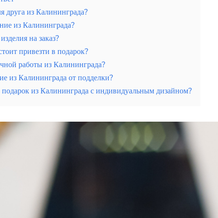
ля друга из Калининграда?
ение из Калининграда?
изделия на заказ?
стоит привезти в подарок?
учной работы из Калининграда?
ие из Калининграда от подделки?
 подарок из Калининграда с индивидуальным дизайном?