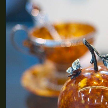
Эквадор
Топ мест отдыха
Анапа
Алтай
Кавказские Минеральные Воды
Калининград
Крым
Сочи
Египет
ОАЭ