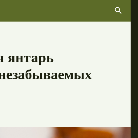
Search
Search
я янтарь
 незабываемых