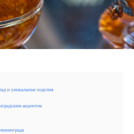
лад и уникальные изделия
алтийского стиля
инградским акцентом
алининграда