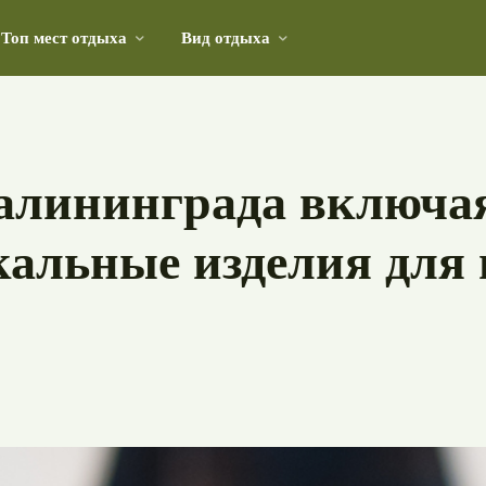
Топ мест отдыха
Вид отдыха
 с собой из этой загадочной страны
алининграда включа
кальные изделия для