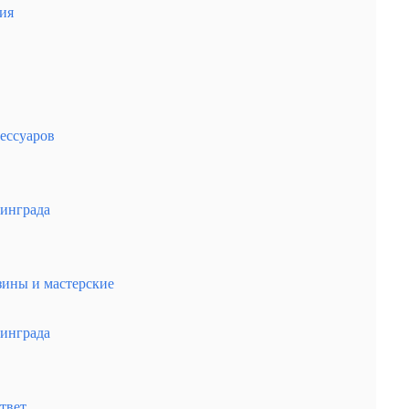
ия
ессуаров
нинграда
зины и мастерские
нинграда
твет