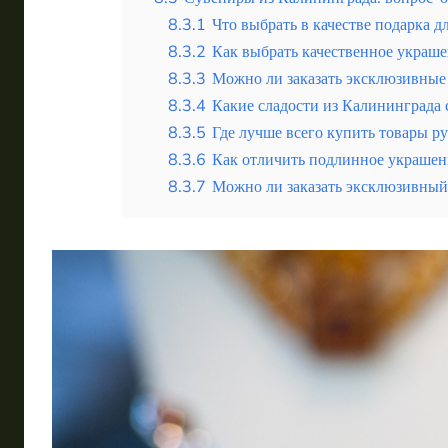
8.3.1
Что выбрать в качестве подарка д
8.3.2
Как выбрать качественное украш
8.3.3
Можно ли заказать эксклюзивные 
8.3.4
Какие сладости из Калининграда 
8.3.5
Где лучше всего купить товары р
8.3.6
Как отличить подлинное украшен
8.3.7
Можно ли заказать эксклюзивный