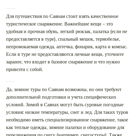
Какое оборудование нужно взять с собой в Саяны?
Для путешествия по Саянам стоит взять качественное
туристическое снаряжение. Важнейшие вещи – это
удобная и прочная обувь, легкий рюкзак, палатка (если не
предоставляется в туре), спальный мешок, термобелье,
непромокаемая одежда, аптечка, фонарик, карта и компас.
Если в туре не предоставляются личные вещи, уточните
заранее, что входит в базовое снаряжение и что нужно
привезти с собой.
Можно ли пройти тур по Саянам зимой?
Да, зимние туры по Саянам возможны, но они требуют
дополнительной подготовки и учета специфических
условий. Зимой в Саянах могут быть суровые погодные
условия: низкие температуры, снег и лед. Для таких туров
необходимо иметь специализированное снаряжение, такое
как теплые одежды, зимние палатки и оборудование для
передвижения по снегу (например, снегоступы). Также