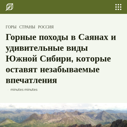
Search for something...
Search
Search for something...
Search
Главная
Санкт-Петербург — культурная
ГОРЫ
СТРАНЫ
РОССИЯ
столица России и главный магнит для
Бани, сауны
Горные походы в Саянах и
туристов со всего мира
Шатер для свадьбы и выпускных
удивительные виды
Свадьбы
Южной Сибири, которые
оставят незабываемые
По городам
впечатления
Страны
Россия
minutes
minutes
Беларусь
Исландия
Лаос