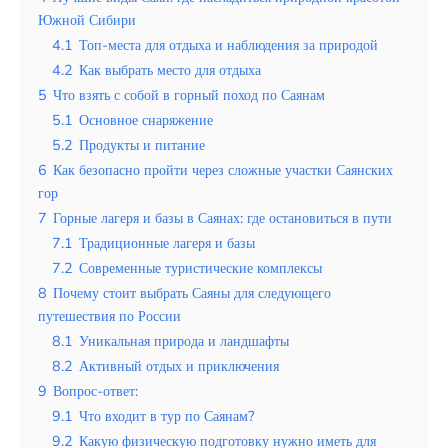
Таиланд
Южной Сибири
Турция
4.1
Топ-места для отдыха и наблюдения за природой
4.2
Как выбрать место для отдыха
Шри-Ланка
5
Что взять с собой в горный поход по Саянам
5.1
Основное снаряжение
Вид отдыха
5.2
Продукты и питание
Горы
6
Как безопасно пройти через сложные участки Саянских
гор
Море
7
Горные лагеря и базы в Саянах: где остановиться в пути
7.1
Традиционные лагеря и базы
7.2
Современные туристические комплексы
8
Почему стоит выбрать Саяны для следующего
путешествия по России
Архангельская область и её
8.1
Уникальная природа и ландшафты
заповедные острова с уникальной
природой Белого моря
8.2
Активный отдых и приключения
9
Вопрос-ответ:
9.1
Что входит в тур по Саянам?
9.2
Какую физическую подготовку нужно иметь для