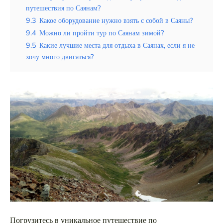
путешествия по Саянам?
9.3
Какое оборудование нужно взять с собой в Саяны?
9.4
Можно ли пройти тур по Саянам зимой?
9.5
Какие лучшие места для отдыха в Саянах, если я не
хочу много двигаться?
Погрузитесь в уникальное путешествие по