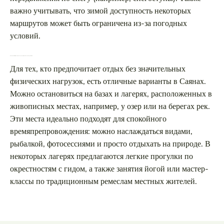
важно учитывать, что зимой доступность некоторых
маршрутов может быть ограничена из-за погодных
условий.
Какие лучшие места для отдыха в Саянах, если я не хочу много двигаться?
Для тех, кто предпочитает отдых без значительных
физических нагрузок, есть отличные варианты в Саянах.
Можно остановиться на базах и лагерях, расположенных в
живописных местах, например, у озер или на берегах рек.
Эти места идеально подходят для спокойного
времяпрепровождения: можно наслаждаться видами,
рыбалкой, фотосессиями и просто отдыхать на природе. В
некоторых лагерях предлагаются легкие прогулки по
окрестностям с гидом, а также занятия йогой или мастер-
классы по традиционным ремеслам местных жителей.