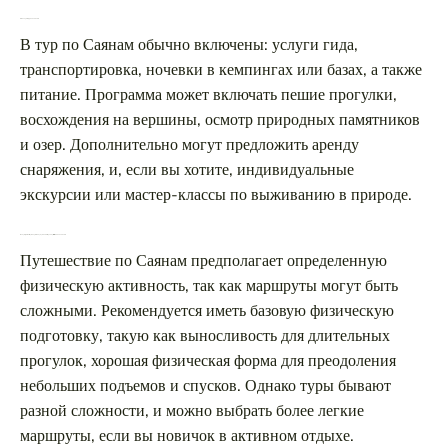
Что входит в тур по Саянам?
В тур по Саянам обычно включены: услуги гида,
транспортировка, ночевки в кемпингах или базах, а также
питание. Программа может включать пешие прогулки,
восхождения на вершины, осмотр природных памятников
и озер. Дополнительно могут предложить аренду
снаряжения, и, если вы хотите, индивидуальные
экскурсии или мастер-классы по выживанию в природе.
Какую физическую подготовку нужно иметь для путешествия по Саянам?
Путешествие по Саянам предполагает определенную
физическую активность, так как маршруты могут быть
сложными. Рекомендуется иметь базовую физическую
подготовку, такую как выносливость для длительных
прогулок, хорошая физическая форма для преодоления
небольших подъемов и спусков. Однако туры бывают
разной сложности, и можно выбрать более легкие
маршруты, если вы новичок в активном отдыхе.