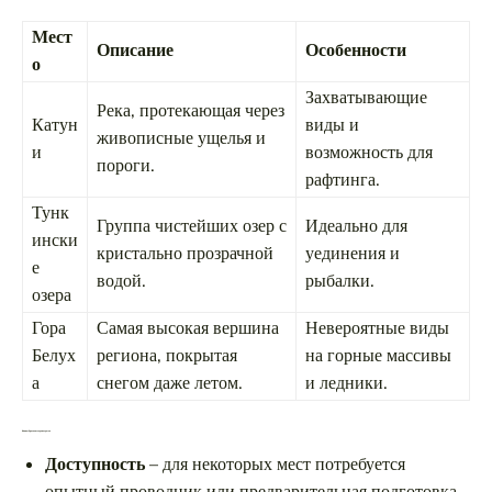
Мест
Описание
Особенности
о
Захватывающие
Река, протекающая через
Катун
виды и
живописные ущелья и
и
возможность для
пороги.
рафтинга.
Тунк
Группа чистейших озер с
Идеально для
ински
кристально прозрачной
уединения и
е
водой.
рыбалки.
озера
Гора
Самая высокая вершина
Невероятные виды
Белух
региона, покрытая
на горные массивы
а
снегом даже летом.
и ледники.
Как выбрать место для отдыха
Доступность
– для некоторых мест потребуется