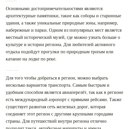
Какие основные достопримечательности стоит посетить в этом регионе?
Основными достопримечательностями являются
архитектурные памятники, такие как соборы и старинные
здания, а также уникальные природные зоны, например,
набережные и парки. Одним из популярных мест является
местный исторический музей, где можно узнать больше о
культуре и истории региона. Для любителей активного
отдыха подойдут прогулки по природным тропам или
катание на лодке по реке.
Какой транспорт удобнее всего использовать для путешествия в этот регион?
Для того чтобы добраться в регион, можно выбрать
несколько вариантов транспорта. Самым быстрым и
удобным способом является авиаперелёт, так как в регионе
есть международный аэропорт с прямыми рейсами. Также
существует развитая сеть железных дорог, которая
соединяет этот регион с другими крупными городами
страны. Для путешествий внутри региона отлично
подходит такси, автобусные маршруты и аренда