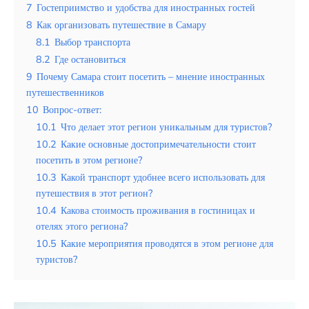
Таиланд
7
Гостеприимство и удобства для иностранных гостей
8
Как организовать путешествие в Самару
Турция
8.1
Выбор транспорта
8.2
Где остановиться
Шри-Ланка
9
Почему Самара стоит посетить – мнение иностранных
Вид отдыха
путешественников
10
Вопрос-ответ:
Горы
10.1
Что делает этот регион уникальным для туристов?
Море
10.2
Какие основные достопримечательности стоит
посетить в этом регионе?
10.3
Какой транспорт удобнее всего использовать для
путешествия в этот регион?
10.4
Какова стоимость проживания в гостиницах и
отелях этого региона?
Усадьба Льва Толстого Ясная Поляна
как культурное наследие России
10.5
Какие мероприятия проводятся в этом регионе для
туристов?