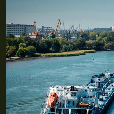
Эквадор
Топ мест отдыха
Анапа
Алтай
Кавказские Минеральные Воды
Калининград
Крым
Сочи
Египет
ОАЭ