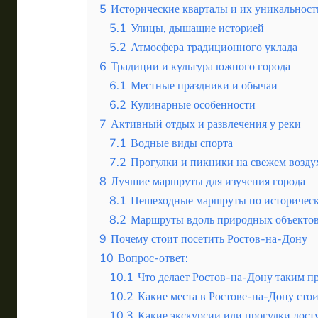
5
Исторические кварталы и их уникальност
5.1
Улицы, дышащие историей
5.2
Атмосфера традиционного уклада
6
Традиции и культура южного города
6.1
Местные праздники и обычаи
6.2
Кулинарные особенности
7
Активный отдых и развлечения у реки
7.1
Водные виды спорта
7.2
Прогулки и пикники на свежем возду
8
Лучшие маршруты для изучения города
8.1
Пешеходные маршруты по историчес
8.2
Маршруты вдоль природных объекто
9
Почему стоит посетить Ростов-на-Дону
10
Вопрос-ответ:
10.1
Что делает Ростов-на-Дону таким п
10.2
Какие места в Ростове-на-Дону стои
10.3
Какие экскурсии или прогулки дост