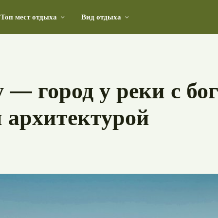
Топ мест отдыха
Вид отдыха
реке России с уникальными пейзажами и историческим
 — город у реки с бо
й архитектурой