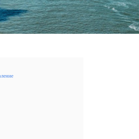
вление
дивительных природных пейзажей