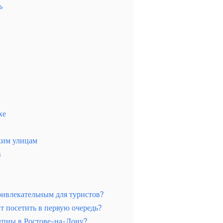
ь
хе
ким улицам
в
ривлекательным для туристов?
т посетить в первую очередь?
упны в Ростове-на-Дону?