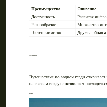
Преимущества
Описание
Доступность
Развитая инфра
Разнообразие
Множество инте
Гостеприимство
Дружелюбная а
Прогулки по живописной реке Дон
Путешествие по водной глади открывает
на свежем воздухе позволяют насладитьс
Развлечения на воде