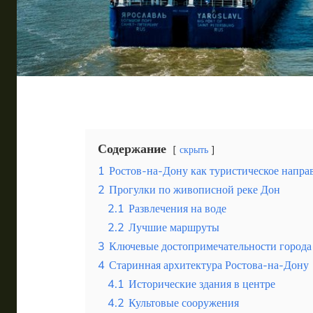
Таиланд
Турция
Шри-Ланка
Вид отдыха
Горы
Море
Содержание
скрыть
1
Ростов-на-Дону как туристическое напра
2
Прогулки по живописной реке Дон
2.1
Развлечения на воде
2.2
Лучшие маршруты
Мурманск — волшебный край северного сияния и у
3
Ключевые достопримечательности города
4
Старинная архитектура Ростова-на-Дону
4.1
Исторические здания в центре
4.2
Культовые сооружения