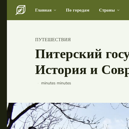
Search for something...
Главная
По городам
Страны
Search for something...
Главная
Бани, сауны
Погружение в прошлое Камчатки через музейные э
ПУТЕШЕСТВИЯ
Шатер для свадьбы и выпускных
Питерский гос
Свадьбы
История и Сов
По городам
Страны
minutes
minutes
Россия
Беларусь
Исландия
Лаос