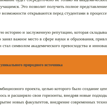
 учащимся. Это позволит получить полное представление
е возможности открываются перед студентами в процессе
ую историю и заслуженную репутацию, которая складыва
 занял важное место в сфере науки и образования, прив
он стал символом академического превосходства и иннова
 уникального природного источника
амбициозного проекта, целью которого было создание це
лось и расширяло свои горизонты, внедряя новые подход
крытие новых факультетов, внедрение современных техн