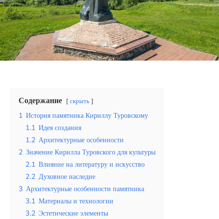
Эквадор
Топ мест отдыха
Анапа
Алтай
Кавказские Минеральные Воды
Содержание
скрыть
Калининград
1
История памятника Кириллу Туровскому
1.1
Идея создания
Крым
1.2
Архитектурные особенности
2
Значение Кирилла Туровского для культуры
Сочи
2.1
Влияние на литературу и искусство
2.2
Духовное наследие
Египет
3
Архитектурные особенности памятника
ОАЭ
3.1
Материалы и технологии
3.2
Эстетические элементы