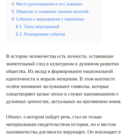
Таиланд
4
Место расположения и его значение
5
Общество и памятник: мнение жителей
Турция
6
События и мероприятия у памятника
Шри-Ланка
6.1
Типы мероприятий
6.2
Планируемые события
Вид отдыха
Горы
В истории человечества есть личности, оставившие
Море
значительный след в культурном и духовном развитии
общества. Их вклад в формирование национальной
идентичности и морали неоценим. В этом контексте
особое внимание заслуживают символы, которые
олицетворяют целые эпохи и служат напоминанием о
Анапа – идеальные пляжи и курорты
духовных ценностях, актуальных на протяжении веков.
на Черном море для активного отдыха
и ярких впечатлений
Объект, о котором пойдет речь, стал не только
материальным свидетельством истории, но и местом
паломничества для многих верующих. Он воплощает в