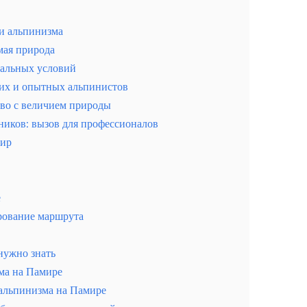
 и альпинизма
мая природа
мальных условий
их и опытных альпинистов
во с величием природы
иков: вызов для профессионалов
мир
е
рование маршрута
нужно знать
ма на Памире
 альпинизма на Памире