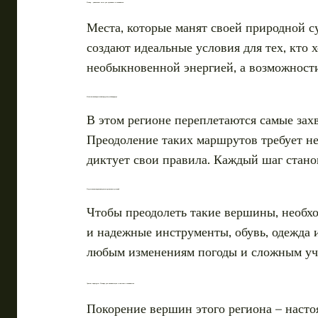
Памир – уникальное место для треккинга и альпинизма
Места, которые манят своей природной с
создают идеальные условия для тех, кто 
необыкновенной энергией, а возможност
Невыносимая красота и непредсказуемая природа
В этом регионе переплетаются самые зах
Преодоление таких маршрутов требует не
диктует свои правила. Каждый шаг стано
Подготовка и снаряжение для экстремальных условий
Чтобы преодолеть такие вершины, необхо
и надежные инструменты, обувь, одежда 
любым изменениям погоды и сложным уча
Лучшие маршруты Памира для начинающих и опытных альпинистов
Покорение вершин этого региона – насто