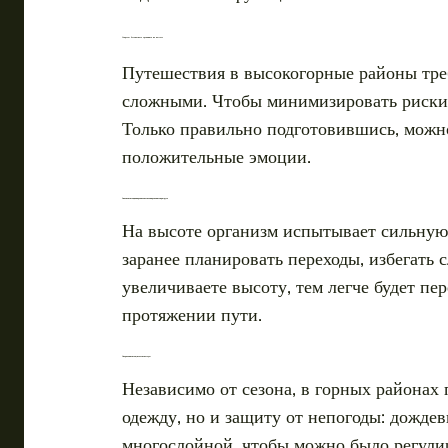
Секреты безопасного треккинга на высоте
Путешествия в высокогорные районы треб
сложными. Чтобы минимизировать риски 
Только правильно подготовившись, можн
положительные эмоции.
Акклиматизация и правильное планирование маршрута
На высоте организм испытывает сильную 
заранее планировать переходы, избегать 
увеличиваете высоту, тем легче будет п
протяжении пути.
Снаряжение и защита от непогоды
Независимо от сезона, в горных районах 
одежду, но и защиту от непогоды: дождев
многослойной, чтобы можно было регулир