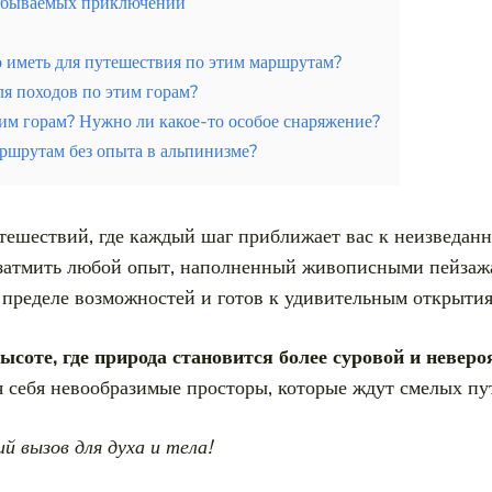
забываемых приключений
 иметь для путешествия по этим маршрутам?
ля походов по этим горам?
этим горам? Нужно ли какое-то особое снаряжение?
ршрутам без опыта в альпинизме?
тешествий, где каждый шаг приближает вас к неизведан
 затмить любой опыт, наполненный живописными пейзаж
а пределе возможностей и готов к удивительным открытия
соте, где природа становится более суровой и неверо
 для отдыха и незабываемых впечатлений
я себя невообразимые просторы, которые ждут смелых пу
 вызов для духа и тела!