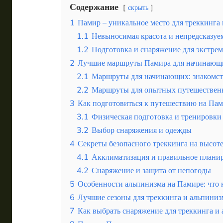
Содержание
скрыть
Эквадор
1
Памир – уникальное место для треккинга
1.1
Невыносимая красота и непредсказуе
Топ мест отдыха
1.2
Подготовка и снаряжение для экстре
Анапа
2
Лучшие маршруты Памира для начинающ
Алтай
2.1
Маршруты для начинающих: знакомст
2.2
Маршруты для опытных путешественн
Кавказские Минеральные Воды
3
Как подготовиться к путешествию на Па
3.1
Физическая подготовка и тренировки
Калининград
3.2
Выбор снаряжения и одежды
Крым
4
Секреты безопасного треккинга на высот
4.1
Акклиматизация и правильное плани
Сочи
4.2
Снаряжение и защита от непогоды
Египет
5
Особенности альпинизма на Памире: что 
6
Лучшие сезоны для треккинга и альпиниз
ОАЭ
7
Как выбрать снаряжение для треккинга и