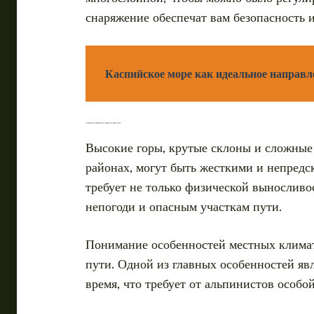
снаряжение обеспечат вам безопасность 
Каспийское море как идеальное направл
Особенности альпинизма на Памире: что нужно знать
Высокие горы, крутые склоны и сложные
районах, могут быть жесткими и непред
требует не только физической выносливо
непогоди и опасным участкам пути.
Понимание особенностей местных климат
пути. Одной из главных особенностей яв
время, что требует от альпинистов особ