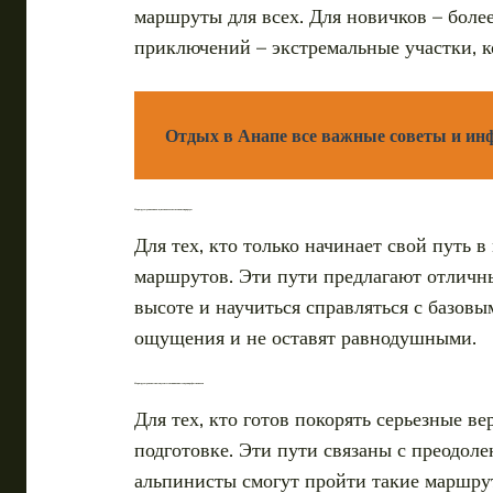
маршруты для всех. Для новичков – боле
приключений – экстремальные участки, к
Отдых в Анапе все важные советы и ин
Маршруты для начинающих: знакомство с величием природы
Для тех, кто только начинает свой путь 
маршрутов. Эти пути предлагают отличны
высоте и научиться справляться с базов
ощущения и не оставят равнодушными.
Маршруты для опытных путешественников: вызов для профессионалов
Для тех, кто готов покорять серьезные 
подготовке. Эти пути связаны с преодол
альпинисты смогут пройти такие маршру