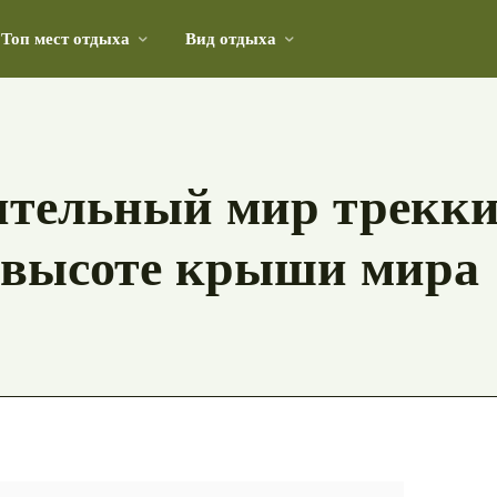
Топ мест отдыха
Вид отдыха
ред вашей поездкой
тельный мир трекки
 высоте крыши мира