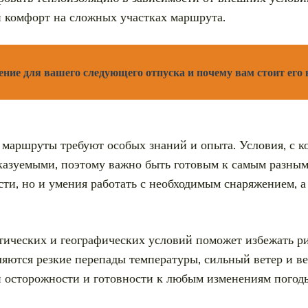
и комфорт на сложных участках маршрута.
ение для вашего следующего отпуска и почему вам стоит его
 маршруты требуют особых знаний и опыта. Условия, с к
сказуемыми, поэтому важно быть готовым к самым разны
сти, но и умения работать с необходимым снаряжением, а
ических и географических условий поможет избежать ри
ляются резкие перепады температуры, сильный ветер и ве
ой осторожности и готовности к любым изменениям погод