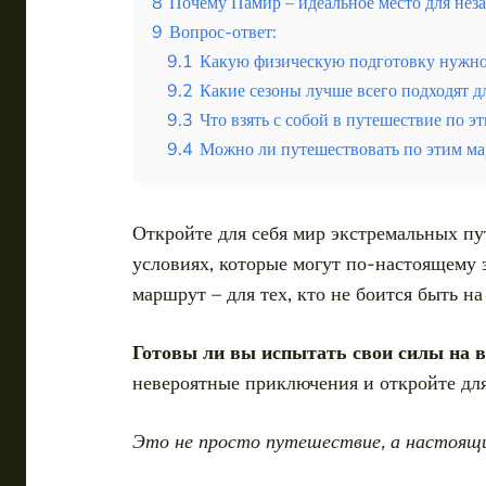
Таиланд
8
Почему Памир – идеальное место для не
9
Вопрос-ответ:
Турция
9.1
Какую физическую подготовку нужно
9.2
Какие сезоны лучше всего подходят д
Шри-Ланка
9.3
Что взять с собой в путешествие по 
Вид отдыха
9.4
Можно ли путешествовать по этим ма
Горы
Море
Откройте для себя мир экстремальных пу
условиях, которые могут по-настоящему
маршрут – для тех, кто не боится быть н
Готовы ли вы испытать свои силы на вы
Сочи — курортный рай на Черноморском побережье
невероятные приключения и откройте дл
Это не просто путешествие, а настоящий