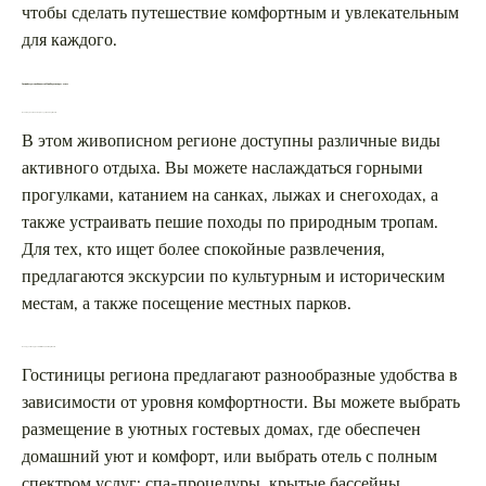
чтобы сделать путешествие комфортным и увлекательным
для каждого.
Зимний отдых на Кавказе в МинВодах: вопрос-ответ
Какие виды активного отдыха доступны в регионе?
В этом живописном регионе доступны различные виды
активного отдыха. Вы можете наслаждаться горными
прогулками, катанием на санках, лыжах и снегоходах, а
также устраивать пешие походы по природным тропам.
Для тех, кто ищет более спокойные развлечения,
предлагаются экскурсии по культурным и историческим
местам, а также посещение местных парков.
Какие удобства предлагают гостиницы в этом регионе?
Гостиницы региона предлагают разнообразные удобства в
зависимости от уровня комфортности. Вы можете выбрать
размещение в уютных гостевых домах, где обеспечен
домашний уют и комфорт, или выбрать отель с полным
спектром услуг: спа-процедуры, крытые бассейны,