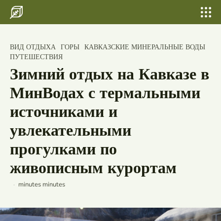
Search for something...
Search
Search for something...
Search
Главная
ВИД ОТДЫХА
Как исследовать природу и культуру
ГОРЫ
КАВКАЗСКИЕ МИНЕРАЛЬНЫЕ ВОДЫ
Бани, сауны
ПУТЕШЕСТВИЯ
столицы Кыргызстана в Бишкеке
Зимний отдых на Кавказе в
Шатер для свадьбы и выпускных
МинВодах с термальными
Свадьбы
источниками и
По городам
увлекательными
Страны
прогулками по
Россия
живописным курортам
Беларусь
minutes
minutes
Исландия
Лаос