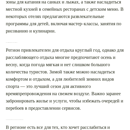
зоны для катания на санках и лыжах, а также насладиться
местной кухней в семейных ресторанах с детским меню. В
некоторых отелях предлагаются развлекательные
программы для детей, включая мастер-классы, занятия по
рисованию и кулинарии.
Когда лучше всего приезжать в регион для расслабляющего отдыха?
Регион привлекателен для отдыха круглый год, однако для
расслабляющего отдыха многие предпочитают осень и
весну, когда погода мягкая и нет слишком большого
количества туристов. Зимой также можно насладиться
комфортом и отдыхом, а для любителей зимних видов
спорта — это лучший сезон для активного
времяпрепровождения на свежем воздухе. Важно заранее
забронировать жилье и услуги, чтобы избежать очередей и
перебоев в предоставлении сервисов.
Какие услуги предоставляются в регионе для отдыхающих, ищущих расслабление и восстановление?
В регионе есть все для тех, кто хочет расслабиться и