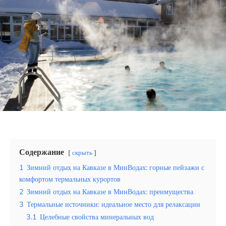
Эквадор
Топ мест отдыха
Анапа
Алтай
Кавказские Минеральные Воды
Калининград
Крым
Содержание
скрыть
Сочи
1
Зимний отдых на Кавказе в МинВодах: горные пейзажи с
комфортом термальных курортов
Египет
2
Зимний отдых на Кавказе в МинВодах: преимущества
3
Термальные источники: идеальное место для релаксации
ОАЭ
3.1
Целебные свойства минеральных вод