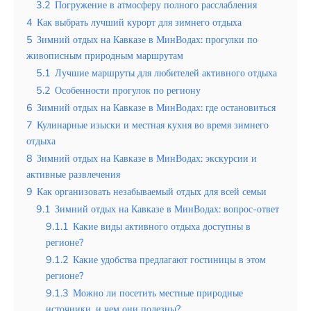
Таиланд
3.2
Погружение в атмосферу полного расслабления
4
Как выбрать лучший курорт для зимнего отдыха
Турция
5
Зимний отдых на Кавказе в МинВодах: прогулки по
живописным природным маршрутам
Шри-Ланка
5.1
Лучшие маршруты для любителей активного отдыха
5.2
Особенности прогулок по региону
Вид отдыха
6
Зимний отдых на Кавказе в МинВодах: где остановиться
Горы
7
Кулинарные изыски и местная кухня во время зимнего
отдыха
Море
8
Зимний отдых на Кавказе в МинВодах: экскурсии и
активные развлечения
9
Как организовать незабываемый отдых для всей семьи
9.1
Зимний отдых на Кавказе в МинВодах: вопрос-ответ
Музей-усадьба Тургенева в Спасском-
9.1.1
Какие виды активного отдыха доступны в
Лутовинове - Путешествие в мир
регионе?
классики
9.1.2
Какие удобства предлагают гостиницы в этом
регионе?
9.1.3
Можно ли посетить местные природные
источники, и чем они полезны?