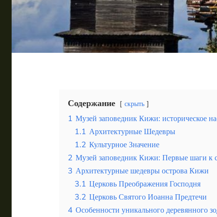
Таиланд
Турция
Шри-Ланка
Вид отдыха
Горы
Море
Содержание
скрыть
1
Музей заповедник Кижи: историческое на
1.1
Архитектурные Шедевры
1.2
Культурное Значение
2
Музей заповедник Кижи: Первые шаги к 
Алтай — мир первозданной природы живописных го
3
Архитектурные шедевры острова Кижи
3.1
Церковь Преображения Господня
3.2
Церковь Святого Иоанна Предтечи
4
Особенности уникального деревянного зо