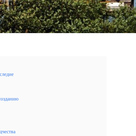
следие
созданию
рных озер и увлекательных возможностей для активно
дчества