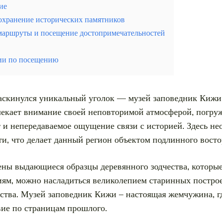
ие
охранение исторических памятников
маршруты и посещение достопримечательностей
ии по посещению
аскинулся уникальный уголок — музей заповедник Кижи
влекает внимание своей неповторимой атмосферой, погр
 и непередаваемое ощущение связи с историей. Здесь н
и, что делает данный регион объектом подлинного восто
ены выдающиеся образцы деревянного зодчества, которые
иям, можно насладиться великолепием старинных построек
ства. Музей заповедник Кижи – настоящая жемчужина, гд
ие по страницам прошлого.