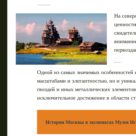
Музей заповедник Кижи: историческое наследие
На север
ценности
свидетел
внимание
первозда
Архитектурные Шедевры
Одной из самых значимых особенностей я
масштабами и элегантностью, но и уника
гвоздей и иных металлических элементов
исключительное достижение в области ст
История Москвы в экспонатах Музея И