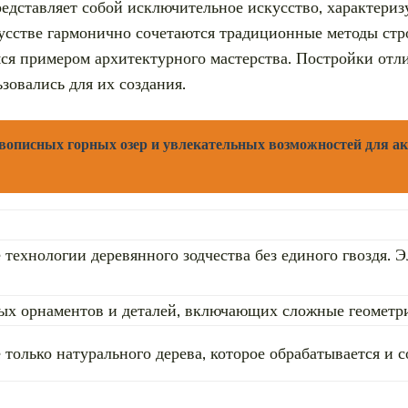
представляет собой исключительное искусство, характе
усстве гармонично сочетаются традиционные методы ст
мся примером архитектурного мастерства. Постройки от
зовались для их создания.
описных горных озер и увлекательных возможностей для ак
 технологии деревянного зодчества без единого гвоздя
ых орнаментов и деталей, включающих сложные геометр
 только натурального дерева, которое обрабатывается и 