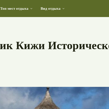
Топ мест отдыха
Вид отдыха
 и героизма в истории Беларуси
ник Кижи Историческ