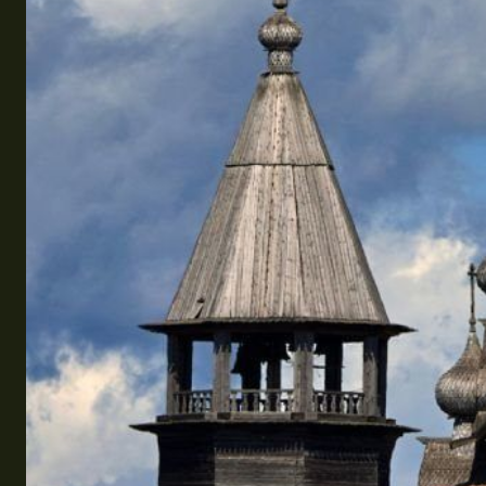
Эквадор
Топ мест отдыха
Анапа
Алтай
Кавказские Минеральные Воды
Калининград
Крым
Сочи
Египет
ОАЭ