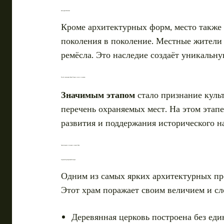
Культурное Значение
Кроме архитектурных форм, место также
поколения в поколение. Местные жители
ремёсла. Это наследие создаёт уникальну
Музей заповедник Кижи: Первые шаги к созданию
Значимым этапом
стало признание культ
перечень охраняемых мест. На этом этап
развития и поддержания исторического н
Архитектурные шедевры острова Кижи
Церковь Преображения Господня
Одним из самых ярких архитектурных пр
Этот храм поражает своим величием и с
Деревянная церковь построена без един