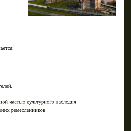
ается:
елей.
жной частью культурного наследия
вних ремесленников.