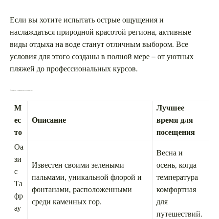
Если вы хотите испытать острые ощущения и
наслаждаться природной красотой региона, активные
виды отдыха на воде станут отличным выбором. Все
условия для этого созданы в полной мере – от уютных
пляжей до профессиональных курсов.
Путеводитель по марокканским оазисам и дюнам
М
Лучшее
ес
Описание
время для
то
посещения
Оа
Весна и
зи
Известен своими зелеными
осень, когда
с
пальмами, уникальной флорой и
температура
Та
фонтанами, расположенными
комфортная
фр
среди каменных гор.
для
ау
путешествий.