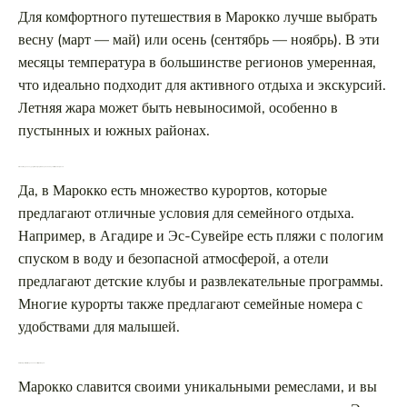
Для комфортного путешествия в Марокко лучше выбрать
весну (март — май) или осень (сентябрь — ноябрь). В эти
месяцы температура в большинстве регионов умеренная,
что идеально подходит для активного отдыха и экскурсий.
Летняя жара может быть невыносимой, особенно в
пустынных и южных районах.
Есть ли в Марокко курорты с комфортными условиями для семейного отдыха?
Да, в Марокко есть множество курортов, которые
предлагают отличные условия для семейного отдыха.
Например, в Агадире и Эс-Сувейре есть пляжи с пологим
спуском в воду и безопасной атмосферой, а отели
предлагают детские клубы и развлекательные программы.
Многие курорты также предлагают семейные номера с
удобствами для малышей.
Что стоит привезти из Марокко в качестве сувенира?
Марокко славится своими уникальными ремеслами, и вы