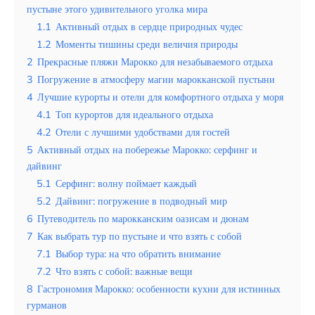
пустыне этого удивительного уголка мира
Эквадор
1.1
Активный отдых в сердце природных чудес
1.2
Моменты тишины среди величия природы
Топ мест отдыха
2
Прекрасные пляжи Марокко для незабываемого отдыха
Анапа
3
Погружение в атмосферу магии марокканской пустыни
4
Лучшие курорты и отели для комфортного отдыха у моря
Алтай
4.1
Топ курортов для идеального отдыха
4.2
Отели с лучшими удобствами для гостей
Кавказские Минеральные Воды
5
Активный отдых на побережье Марокко: серфинг и
Калининград
дайвинг
5.1
Серфинг: волну поймает каждый
Крым
5.2
Дайвинг: погружение в подводный мир
6
Путеводитель по марокканским оазисам и дюнам
Сочи
7
Как выбрать тур по пустыне и что взять с собой
7.1
Выбор тура: на что обратить внимание
Египет
7.2
Что взять с собой: важные вещи
ОАЭ
8
Гастрономия Марокко: особенности кухни для истинных
гурманов