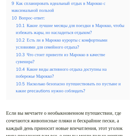
Таиланд
9
Как спланировать идеальный отдых в Марокко с
максимальной пользой
Турция
10
Вопрос-ответ:
10.1
Какие лучшие месяцы для поездки в Марокко, чтобы
Шри-Ланка
избежать жары, но насладиться отдыхом?
Вид отдыха
10.2
Есть ли в Марокко курорты с комфортными
условиями для семейного отдыха?
Горы
10.3
Что стоит привезти из Марокко в качестве
Море
сувенира?
10.4
Какие виды активного отдыха доступны на
побережье Марокко?
10.5
Насколько безопасно путешествовать по пустыне и
какие precautions нужно соблюдать?
Бишкек — столица для любителей
природы по мнению иностранных
туристов
Если вы мечтаете о необыкновенном путешествии, где
сочетаются живописные пляжи и бескрайние пески, а
каждый день приносит новые впечатления, этот уголок