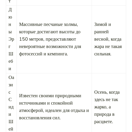
т
Д
ю
н
Массивные песчаные холмы,
Зимой и
ы
которые достигают высоты до
ранней
Эр
150 метров, предоставляют
весной, когда
г
невероятные возможности для
жара не такая
Ш
фотосессий и кемпинга.
сильная.
еб
и
Оа
зи
с
Осень, когда
Известен своими природными
С
здесь не так
источниками и спокойной
ид
жарко, а
атмосферой, идеален для отдыха и
и
природа в
восстановления сил.
Ш
расцвете.
ей