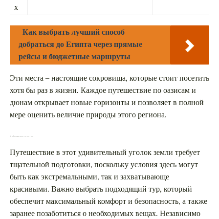
х
Как выбрать лучший способ
добраться до Египта через прямые
рейсы и бюджетные маршруты
Эти места – настоящие сокровища, которые стоит посетить
хотя бы раз в жизни. Каждое путешествие по оазисам и
дюнам открывает новые горизонты и позволяет в полной
мере оценить величие природы этого региона.
Как выбрать тур по пустыне и что взять с собой
Путешествие в этот удивительный уголок земли требует
тщательной подготовки, поскольку условия здесь могут
быть как экстремальными, так и захватывающе
красивыми. Важно выбрать подходящий тур, который
обеспечит максимальный комфорт и безопасность, а также
заранее позаботиться о необходимых вещах. Независимо