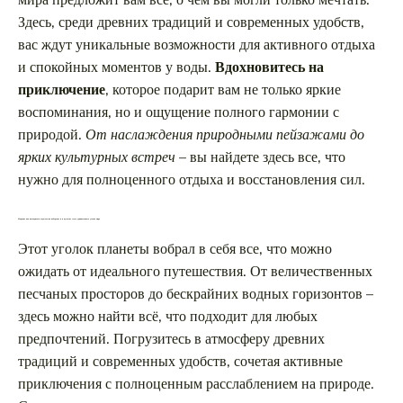
мира предложит вам все, о чем вы могли только мечтать.
Здесь, среди древних традиций и современных удобств,
вас ждут уникальные возможности для активного отдыха
и спокойных моментов у воды.
Вдохновитесь на
приключение
, которое подарит вам не только яркие
воспоминания, но и ощущение полного гармонии с
природой.
От наслаждения природными пейзажами до
ярких культурных встреч
– вы найдете здесь все, что
нужно для полноценного отдыха и восстановления сил.
Марокко как насладиться отдыхом на побережье и в пустыне этого удивительного уголка мира
Этот уголок планеты вобрал в себя все, что можно
ожидать от идеального путешествия. От величественных
песчаных просторов до бескрайних водных горизонтов –
здесь можно найти всё, что подходит для любых
предпочтений. Погрузитесь в атмосферу древних
традиций и современных удобств, сочетая активные
приключения с полноценным расслаблением на природе.