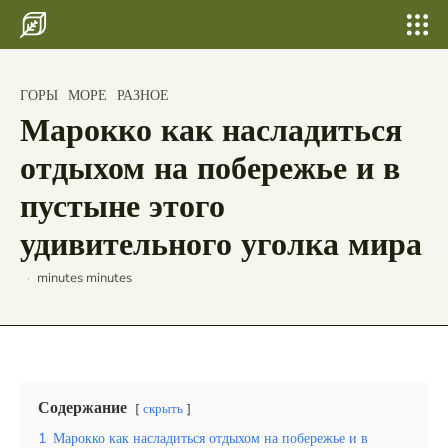
Search for something...
Search
Search for something...
Search
Главная
«Алматы и его дружелюбие почему
ГОРЫ
МОРЕ
РАЗНОЕ
этот город считается одним из самых
Бани, сауны
гостеприимных в Казахстане для
Марокко как насладиться
иностранных гостей»
Шатер для свадьбы и выпускных
отдыхом на побережье и в
Свадьбы
пустыне этого
удивительного уголка мира
По городам
Страны
minutes
minutes
Россия
Беларусь
Исландия
Содержание
скрыть
Лаос
1
Марокко как насладиться отдыхом на побережье и в