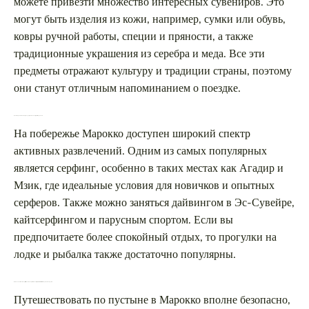
можете привезти множество интересных сувениров. Это
могут быть изделия из кожи, например, сумки или обувь,
ковры ручной работы, специи и пряности, а также
традиционные украшения из серебра и меда. Все эти
предметы отражают культуру и традиции страны, поэтому
они станут отличным напоминанием о поездке.
Какие виды активного отдыха доступны на побережье Марокко?
На побережье Марокко доступен широкий спектр
активных развлечений. Одним из самых популярных
является серфинг, особенно в таких местах как Агадир и
Мзик, где идеальные условия для новичков и опытных
серферов. Также можно заняться дайвингом в Эс-Сувейре,
кайтсерфингом и парусным спортом. Если вы
предпочитаете более спокойный отдых, то прогулки на
лодке и рыбалка также достаточно популярны.
Насколько безопасно путешествовать по пустыне и какие precautions нужно соблюдать?
Путешествовать по пустыне в Марокко вполне безопасно,