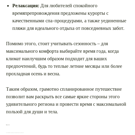
Релаксация:
Для любителей спокойного
времяпрепровождения предложены курорты с
качественными спа-процедурами, а также уединенные
пляжи для идеального отдыха от повседневных забот.
Помимо этого, стоит учитывать сезонность – для
максимального комфорта выбирайте время года, когда
климат наилучшим образом подходит для ваших
предпочтений, будь то теплые летние месяцы или более
прохладная осень и весна.
Таким образом, грамотно спланированное путешествие
позволит вам раскрыть все самые яркие стороны этого
удивительного региона и провести время с максимальной
пользой для души и тела.
Вопрос-ответ:
Какие лучшие месяцы для поездки в Марокко, чтобы избежать жары, но насладиться отдыхом?