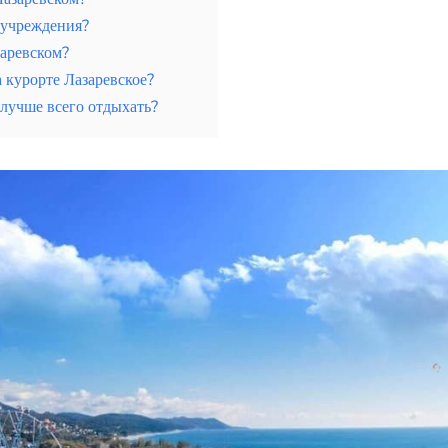
 учреждения?
заревском?
а курорте Лазаревское?
 лучше всего отдыхать?