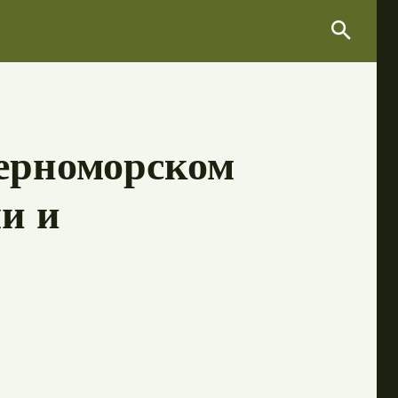
Search
Search
ерноморском
и и