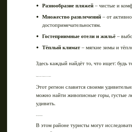
Разнообразие пляжей
– чистые и комф
Множество развлечений
– от активно
достопримечательностям.
Гостеприимные отели и жильё
– выбо
Тёплый климат
– мягкие зимы и тёпло
Здесь каждый найдёт то, что ищет: будь
Природные красоты Лазаревского: что стоит увидеть
Этот регион славится своими удивитель
можно найти живописные горы, густые л
удивить.
Горные тропы и водопады
В этом районе туристы могут исследова