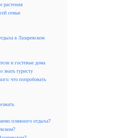
е растения
сей семьи
тдыха в Лазаревском
отели и гостевые дома
о знать туристу
ого: что попробовать
иезжать
омимо пляжного отдыха?
евском?
Лазаревском?