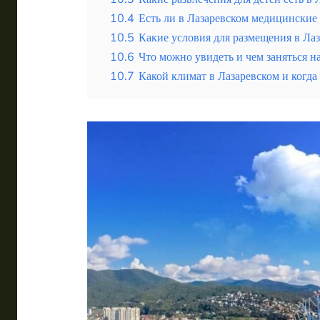
10.4
Есть ли в Лазаревском медицинские
10.5
Какие условия для размещения в Ла
10.6
Что можно увидеть и чем заняться н
10.7
Какой климат в Лазаревском и когда