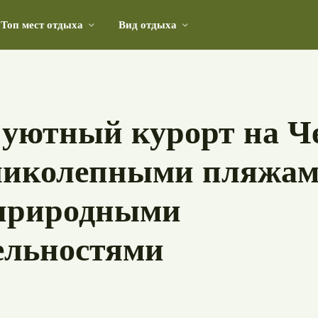
Топ мест отдыха
Вид отдыха
 на живописном средиземноморском острове
 уютный курорт на Ч
еликолепными пляжам
природными
ельностями