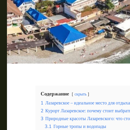
Таиланд
Турция
Шри-Ланка
Вид отдыха
Горы
Море
Содержание
скрыть
Гомельский дворцово-парковый ансамбль как жем
1
Лазаревское – идеальное место для отдых
2
Курорт Лазаревское: почему стоит выбрат
3
Природные красоты Лазаревского: что сто
3.1
Горные тропы и водопады