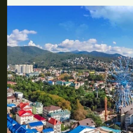
Эквадор
Топ мест отдыха
Анапа
Алтай
Кавказские Минеральные Воды
Калининград
Крым
Сочи
Египет
ОАЭ