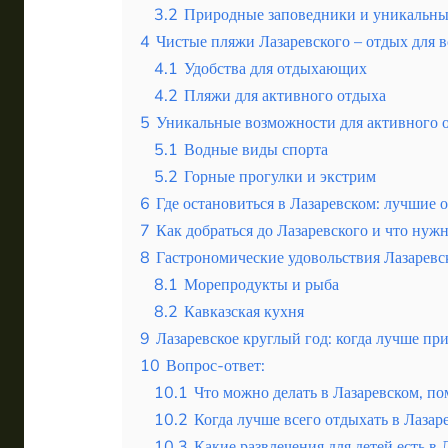
3.2
Природные заповедники и уникальны
4
Чистые пляжи Лазаревского – отдых для в
4.1
Удобства для отдыхающих
4.2
Пляжи для активного отдыха
5
Уникальные возможности для активного о
5.1
Водные виды спорта
5.2
Горные прогулки и экстрим
6
Где остановиться в Лазаревском: лучшие 
7
Как добраться до Лазаревского и что нужн
8
Гастрономические удовольствия Лазаревск
8.1
Морепродукты и рыба
8.2
Кавказская кухня
9
Лазаревское круглый год: когда лучше пр
10
Вопрос-ответ:
10.1
Что можно делать в Лазаревском, п
10.2
Когда лучше всего отдыхать в Лазар
10.3
Какие развлечения для детей есть в 