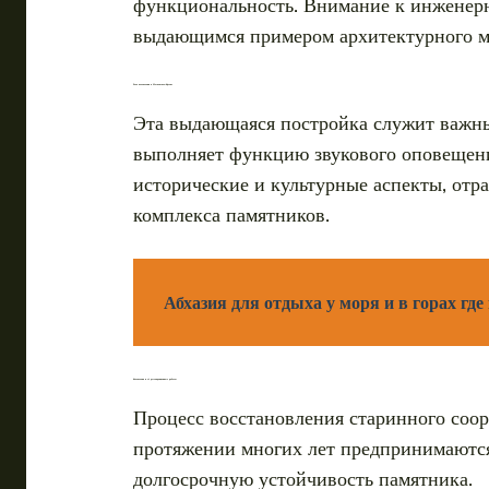
функциональность. Внимание к инженерны
выдающимся примером архитектурного ма
Роль колокольни в Московском Кремле
Эта выдающаяся постройка служит важным
выполняет функцию звукового оповещения
исторические и культурные аспекты, отр
комплекса памятников.
Абхазия для отдыха у моря и в горах г
Колокольня и её реставрационные работы
Процесс восстановления старинного соор
протяжении многих лет предпринимаются 
долгосрочную устойчивость памятника.