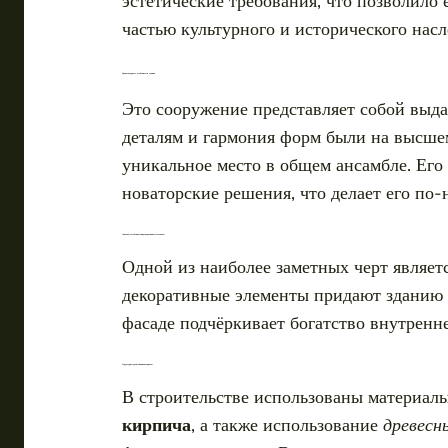
эстетические требования, что позволило 
частью культурного и исторического насл
Архитектурные особенности здания
Это сооружение представляет собой выда
деталям и гармония форм были на высшем
уникальное место в общем ансамбле. Его
новаторские решения, что делает его по
Стилевые особенности и декоративные элементы
Одной из наиболее заметных черт являет
декоративные элементы придают зданию н
фасаде подчёркивает богатство внутренн
Структурные решения и материалы
В строительстве использованы материалы
кирпича
, а также использование
древесн