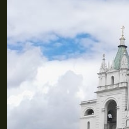
Эквадор
Топ мест отдыха
Анапа
Алтай
Кавказские Минеральные Воды
Калининград
Крым
Сочи
Египет
ОАЭ