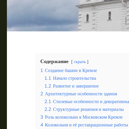
Таиланд
Турция
Шри-Ланка
Вид отдыха
Горы
Море
Содержание
скрыть
1
Создание башни в Кремле
1.1
Начало строительства
1.2
Развитие и завершение
2
Архитектурные особенности здания
История и архитектурные особенности костела Свя
2.1
Стилевые особенности и декоративн
2.2
Структурные решения и материалы
3
Роль колокольни в Московском Кремле
4
Колокольня и её реставрационные работы