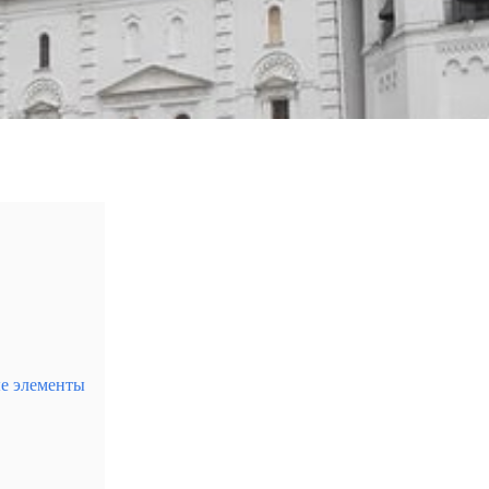
того Антония в Червенске
ые элементы