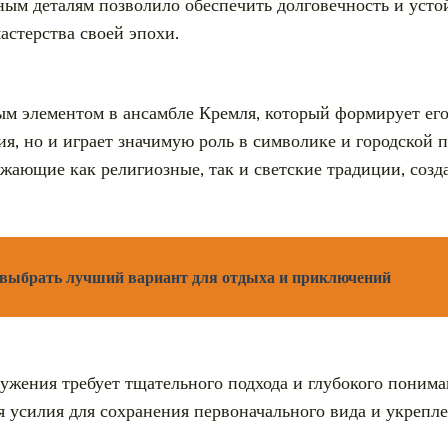
м деталям позволило обеспечить долговечность и устой
стерства своей эпохи.
 элементом в ансамбле Кремля, который формирует его 
, но и играет значимую роль в символике и городской 
ажающие как религиозные, так и светские традиции, соз
де выбрать лучший вариант для отдыха и приключений
ужения требует тщательного подхода и глубокого понима
усилия для сохранения первоначального вида и укрепле