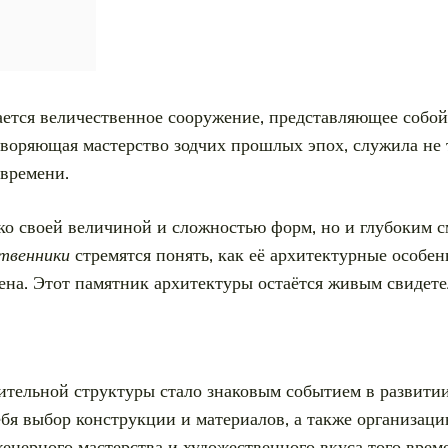
ется величественное сооружение, представляющее собой
воряющая мастерство зодчих прошлых эпох, служила не 
 времени.
ко своей величиной и сложностью форм, но и глубоким 
твенники
стремятся понять, как её архитектурные особе
роена. Этот памятник архитектуры остаётся живым свидет
ительной структуры стало знаковым событием в развити
бя выбор конструкции и материалов, а также организаци
нерного мастерства и художественного вкуса того време