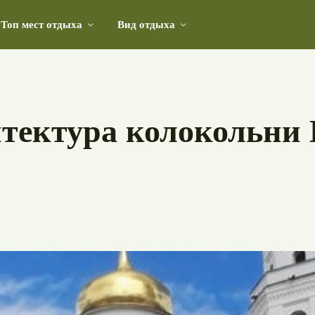
Топ мест отдыха
Вид отдыха
лучший вариант для отдыха и приключений
итектура колокольни