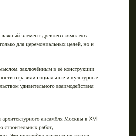
 важный элемент древнего комплекса.
только для церемониальных целей, но и
смыслом, заключённым в её конструкции.
нности отразили социальные и культурные
ельством удивительного взаимодействия
и архитектурного ансамбля Москвы в XVI
ю строительных работ,
ни. Эта постройка служила не только