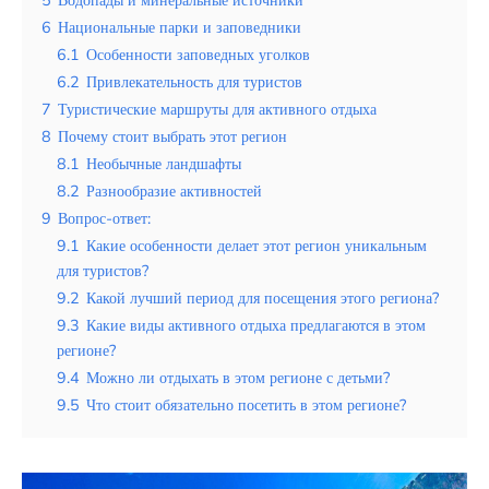
Таиланд
6
Национальные парки и заповедники
Турция
6.1
Особенности заповедных уголков
6.2
Привлекательность для туристов
Шри-Ланка
7
Туристические маршруты для активного отдыха
8
Почему стоит выбрать этот регион
Вид отдыха
8.1
Необычные ландшафты
Горы
8.2
Разнообразие активностей
9
Вопрос-ответ:
Море
9.1
Какие особенности делает этот регион уникальным
для туристов?
9.2
Какой лучший период для посещения этого региона?
9.3
Какие виды активного отдыха предлагаются в этом
Вилейское водохранилище –
регионе?
жемчужина природы и инженерного
9.4
Можно ли отдыхать в этом регионе с детьми?
искусства
9.5
Что стоит обязательно посетить в этом регионе?