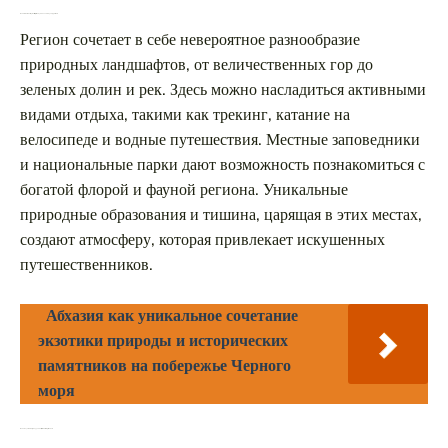
Какие особенности делает этот регион уникальным для туристов?
Регион сочетает в себе невероятное разнообразие
природных ландшафтов, от величественных гор до
зеленых долин и рек. Здесь можно насладиться активными
видами отдыха, такими как трекинг, катание на
велосипеде и водные путешествия. Местные заповедники
и национальные парки дают возможность познакомиться с
богатой флорой и фауной региона. Уникальные
природные образования и тишина, царящая в этих местах,
создают атмосферу, которая привлекает искушенных
путешественников.
Абхазия как уникальное сочетание
экзотики природы и исторических
памятников на побережье Черного
моря
Какой лучший период для посещения этого региона?