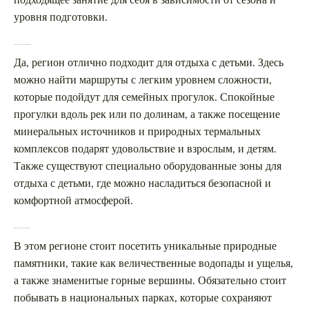
подходящее занятие для себя в зависимости от сезона и
уровня подготовки.
Можно ли отдыхать в этом регионе с детьми?
Да, регион отлично подходит для отдыха с детьми. Здесь
можно найти маршруты с легким уровнем сложности,
которые подойдут для семейных прогулок. Спокойные
прогулки вдоль рек или по долинам, а также посещение
минеральных источников и природных термальных
комплексов подарят удовольствие и взрослым, и детям.
Также существуют специально оборудованные зоны для
отдыха с детьми, где можно насладиться безопасной и
комфортной атмосферой.
Что стоит обязательно посетить в этом регионе?
В этом регионе стоит посетить уникальные природные
памятники, такие как величественные водопады и ущелья,
а также знаменитые горные вершины. Обязательно стоит
побывать в национальных парках, которые сохраняют