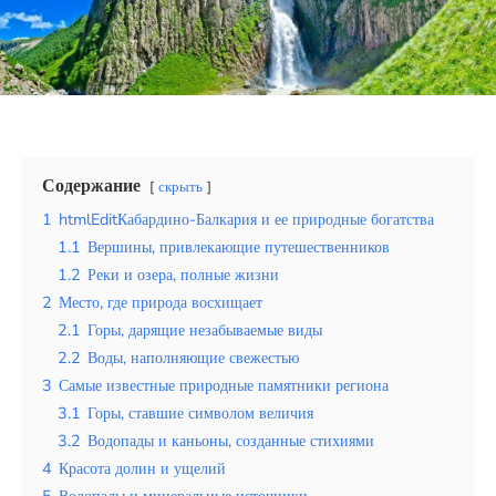
Эквадор
Топ мест отдыха
Анапа
Алтай
Содержание
скрыть
Кавказские Минеральные Воды
1
htmlEditКабардино-Балкария и ее природные богатства
1.1
Вершины, привлекающие путешественников
Калининград
1.2
Реки и озера, полные жизни
2
Место, где природа восхищает
Крым
2.1
Горы, дарящие незабываемые виды
Сочи
2.2
Воды, наполняющие свежестью
3
Самые известные природные памятники региона
Египет
3.1
Горы, ставшие символом величия
3.2
Водопады и каньоны, созданные стихиями
ОАЭ
4
Красота долин и ущелий
5
Водопады и минеральные источники