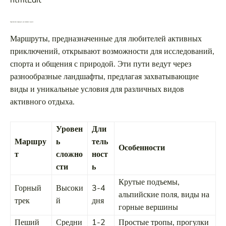
Туристические маршруты для активного отдыха
Маршруты, предназначенные для любителей активных
приключений, открывают возможности для исследований,
спорта и общения с природой. Эти пути ведут через
разнообразные ландшафты, предлагая захватывающие
виды и уникальные условия для различных видов
активного отдыха.
Уровен
Дли
Маршру
ь
тель
Особенности
т
сложно
ност
сти
ь
Крутые подъемы,
Горный
Высоки
3-4
альпийские поля, виды на
трек
й
дня
горные вершины
Пеший
Средни
1-2
Простые тропы, прогулки