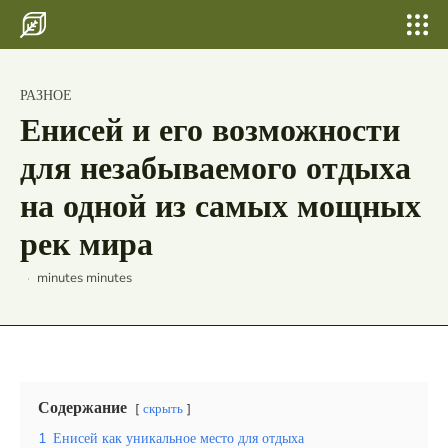
Search for something...
Search
Search for something...
Search
Главная
"Лучшие сувениры из Анапы и что
РАЗНОЕ
стоит привезти с Черноморского
Бани, сауны
Енисей и его возможности
побережья"
Шатер для свадьбы и выпускных
для незабываемого отдыха
Свадьбы
на одной из самых мощных
рек мира
По городам
Страны
minutes
minutes
Россия
Беларусь
Исландия
Содержание
скрыть
Лаос
1
Енисей как уникальное место для отдыха