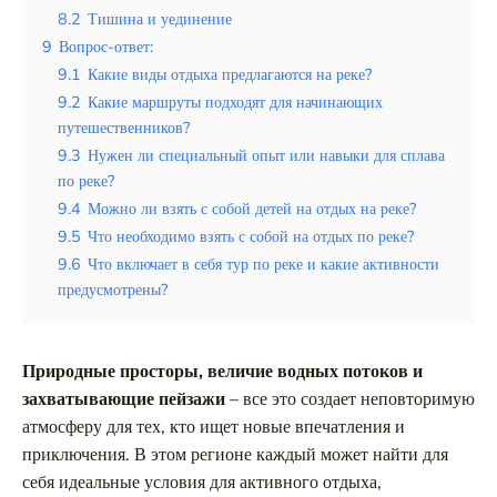
Таиланд
8.2
Тишина и уединение
9
Вопрос-ответ:
Турция
9.1
Какие виды отдыха предлагаются на реке?
Шри-Ланка
9.2
Какие маршруты подходят для начинающих
путешественников?
Вид отдыха
9.3
Нужен ли специальный опыт или навыки для сплава
Горы
по реке?
9.4
Можно ли взять с собой детей на отдых на реке?
Море
9.5
Что необходимо взять с собой на отдых по реке?
9.6
Что включает в себя тур по реке и какие активности
предусмотрены?
Красная Поляна в любое время года
Природные просторы, величие водных потоков и
что выбрать летний или зимний отдых
захватывающие пейзажи
– все это создает неповторимую
в горах
атмосферу для тех, кто ищет новые впечатления и
приключения. В этом регионе каждый может найти для
себя идеальные условия для активного отдыха,