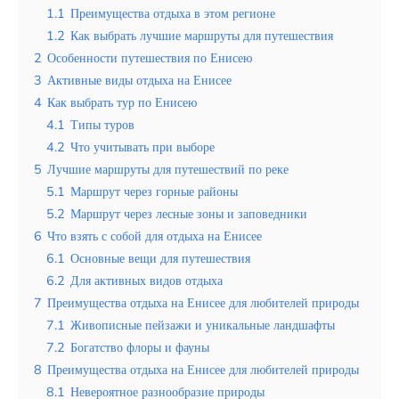
1.1
Преимущества отдыха в этом регионе
Эквадор
1.2
Как выбрать лучшие маршруты для путешествия
2
Особенности путешествия по Енисею
Топ мест отдыха
3
Активные виды отдыха на Енисее
Анапа
4
Как выбрать тур по Енисею
4.1
Типы туров
Алтай
4.2
Что учитывать при выборе
5
Лучшие маршруты для путешествий по реке
Кавказские Минеральные Воды
5.1
Маршрут через горные районы
Калининград
5.2
Маршрут через лесные зоны и заповедники
6
Что взять с собой для отдыха на Енисее
Крым
6.1
Основные вещи для путешествия
6.2
Для активных видов отдыха
Сочи
7
Преимущества отдыха на Енисее для любителей природы
Египет
7.1
Живописные пейзажи и уникальные ландшафты
7.2
Богатство флоры и фауны
ОАЭ
8
Преимущества отдыха на Енисее для любителей природы
8.1
Невероятное разнообразие природы