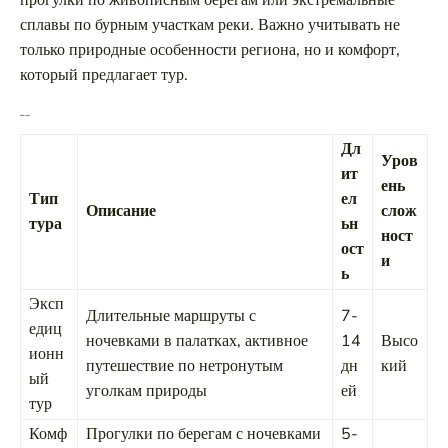
прогулки по живописным берегам или экстремальные
сплавы по бурным участкам реки. Важно учитывать не
только природные особенности региона, но и комфорт,
который предлагает тур.
Типы туров
Дл
Уров
ит
ень
Тип
ел
Описание
слож
тура
ьн
ност
ост
и
ь
Эксп
Длительные маршруты с
7-
едиц
ночевками в палатках, активное
14
Высо
ионн
путешествие по нетронутым
дн
кий
ый
уголкам природы
ей
тур
Комф
Прогулки по берегам с ночевками
5-