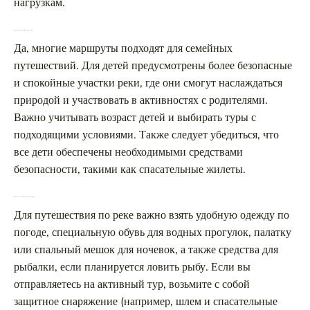
нагрузкам.
Можно ли взять с собой детей на отдых на реке?
Да, многие маршруты подходят для семейных
путешествий. Для детей предусмотрены более безопасные
и спокойные участки реки, где они смогут наслаждаться
природой и участвовать в активностях с родителями.
Важно учитывать возраст детей и выбирать туры с
подходящими условиями. Также следует убедиться, что
все дети обеспечены необходимыми средствами
безопасности, такими как спасательные жилеты.
Что необходимо взять с собой на отдых по реке?
Для путешествия по реке важно взять удобную одежду по
погоде, специальную обувь для водных прогулок, палатку
или спальный мешок для ночевок, а также средства для
рыбалки, если планируется ловить рыбу. Если вы
отправляетесь на активный тур, возьмите с собой
защитное снаряжение (например, шлем и спасательные