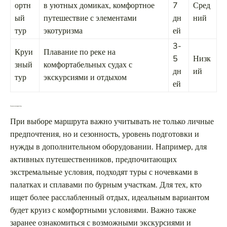
ортн
в уютных домиках, комфортное
7
Сред
ый
путешествие с элементами
дн
ний
тур
экотуризма
ей
3-
Круи
Плавание по реке на
5
Низк
зный
комфортабельных судах с
дн
ий
тур
экскурсиями и отдыхом
ей
Что учитывать при выборе
При выборе маршрута важно учитывать не только личные
предпочтения, но и сезонность, уровень подготовки и
нужды в дополнительном оборудовании. Например, для
активных путешественников, предпочитающих
экстремальные условия, подходят туры с ночевками в
палатках и сплавами по бурным участкам. Для тех, кто
ищет более расслабленный отдых, идеальным вариантом
будет круиз с комфортными условиями. Важно также
заранее ознакомиться с возможными экскурсиями и