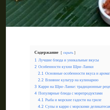
Таиланд
Турция
Шри-Ланка
Вид отдыха
Горы
Море
Содержание
скрыть
1
Лучшие блюда и уникальные вкусы
2
Особенности кухни Шри-Ланки
2.1
Основные особенности вкуса и арома
2.2
Влияние культур на кулинарию
Крым в советский период и его превращение в куль
3
Карри на Шри-Ланке: традиционные реце
4
Популярные блюда с морепродуктами
4.1
Рыба и морские гадости на гриле
4.2
Супы и карри с морскими деликатеса