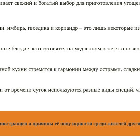
чивает свежий и богатый выбор для приготовления угоще
мин, имбирь, гвоздика и кориандр – это лишь некоторые и
нные блюда часто готовятся на медленном огне, что позв
стной кухни стремятся к гармонии между острыми, слад
ти от времени суток используются разные виды специй, 
иностранцев и причины её популярности среди жителей други