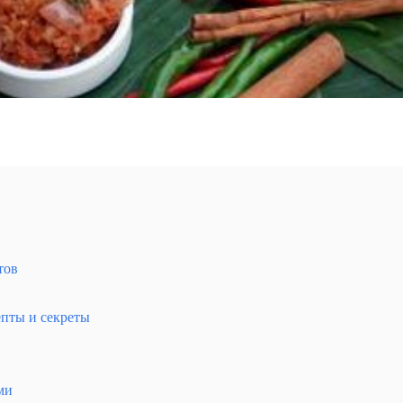
тов
товый курорт для туристов
пты и секреты
ми