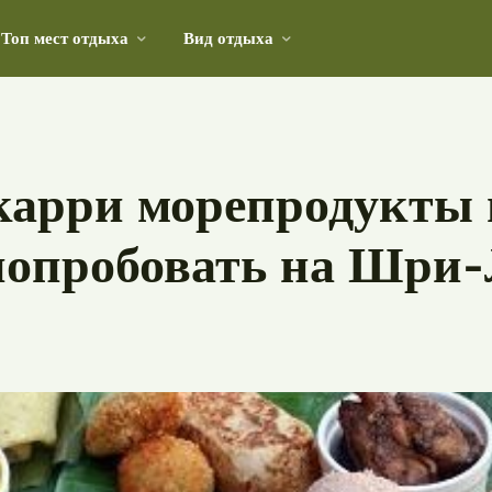
Топ мест отдыха
Вид отдыха
 с лазурными волнами и безмятежной атмосферой"
карри морепродукты 
попробовать на Шри