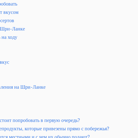
робовать
т вкусом
есертов
а Шри-Ланке
 на ходу
вкус
овления на Шри-Ланке
стоит попробовать в первую очередь?
продукты, которые привезены прямо с побережья?
тся местными и с чем их обычно подают?