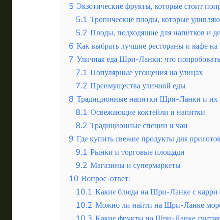
5
Экзотические фрукты, которые стоит поп
5.1
Тропические плоды, которые удивляю
5.2
Плоды, подходящие для напитков и д
6
Как выбрать лучшие рестораны и кафе н
7
Уличная еда Шри-Ланки: что попробовать
7.1
Популярные угощения на улицах
7.2
Преимущества уличной еды
8
Традиционные напитки Шри-Ланки и их 
8.1
Освежающие коктейли и напитки
8.2
Традиционные специи и чаи
9
Где купить свежие продукты для пригот
9.1
Рынки и торговые площади
9.2
Магазины и супермаркеты
10
Вопрос-ответ:
10.1
Какие блюда на Шри-Ланке с карри 
10.2
Можно ли найти на Шри-Ланке море
10.3
Какие фрукты на Шри-Ланке считаю