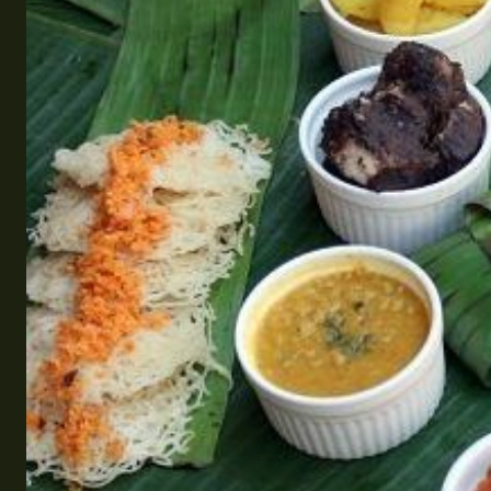
Эквадор
Топ мест отдыха
Анапа
Алтай
Кавказские Минеральные Воды
Калининград
Крым
Сочи
Египет
ОАЭ