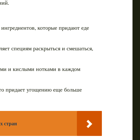
ний.
з ингредиентов, которые придают еде
оляет специям раскрыться и смешаться,
кими и кислыми нотками в каждом
что придает угощению еще больше
х стран