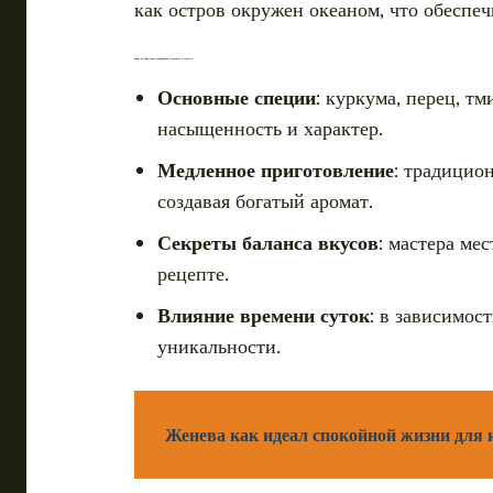
как остров окружен океаном, что обеспе
Карри на Шри-Ланке: традиционные рецепты и секреты
Основные специи
: куркума, перец, т
насыщенность и характер.
Медленное приготовление
: традицио
создавая богатый аромат.
Секреты баланса вкусов
: мастера ме
рецепте.
Влияние времени суток
: в зависимос
уникальности.
Женева как идеал спокойной жизни для 