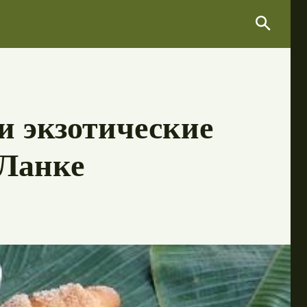
Search
Search
и экзотические
-Ланке