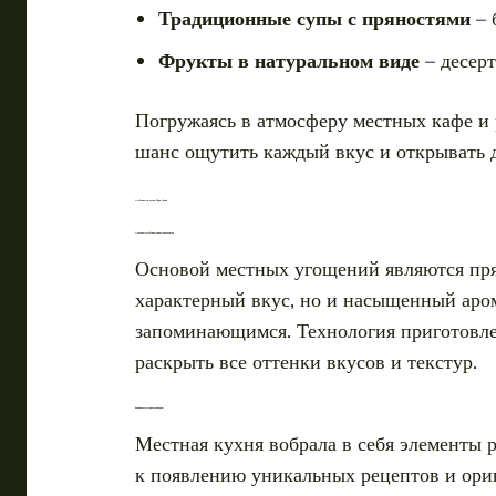
Традиционные супы с пряностями
– 
Фрукты в натуральном виде
– десер
Погружаясь в атмосферу местных кафе и 
шанс ощутить каждый вкус и открывать д
Особенности кухни Шри-Ланки
Основные особенности вкуса и ароматов
Основой местных угощений являются прян
характерный вкус, но и насыщенный аром
запоминающимся. Технология приготовлен
раскрыть все оттенки вкусов и текстур.
Влияние культур на кулинарию
Местная кухня вобрала в себя элементы р
к появлению уникальных рецептов и ориг