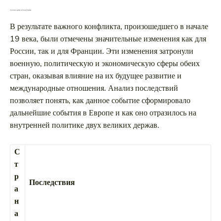
Последствия сражения для России и Франции
В результате важного конфликта, произошедшего в начале
19 века, были отмечены значительные изменения как для
России, так и для Франции. Эти изменения затронули
военную, политическую и экономическую сферы обеих
стран, оказывая влияние на их будущее развитие и
международные отношения. Анализ последствий
позволяет понять, как данное событие сформировало
дальнейшие события в Европе и как оно отразилось на
внутренней политике двух великих держав.
С
т
р
Последствия
а
н
а