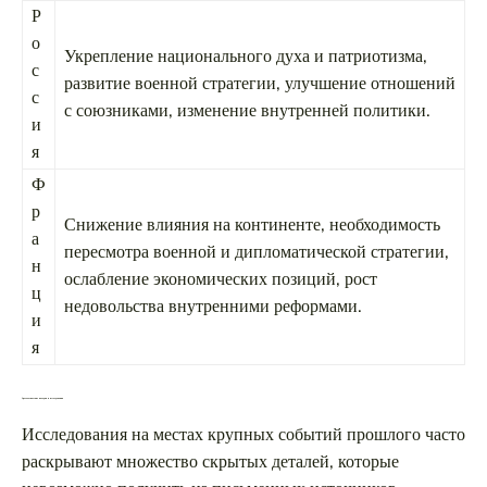
Р
о
Укрепление национального духа и патриотизма,
с
развитие военной стратегии, улучшение отношений
с
с союзниками, изменение внутренней политики.
и
я
Ф
р
Снижение влияния на континенте, необходимость
а
пересмотра военной и дипломатической стратегии,
н
ослабление экономических позиций, рост
ц
недовольства внутренними реформами.
и
я
Археологические находки и исследования
Исследования на местах крупных событий прошлого часто
раскрывают множество скрытых деталей, которые