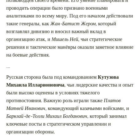
полководцев своего времени. Его умение планировать и
проводить операции было признано военными
аналитиками по всему миру. Под его началом действовали
такие генералы, как
Жан-Батист Жером
, который
возглавлял дивизию и вносил важный вклад в
организацию атак, и
Мишель Ней
, чьи стратегические
решения и тактические манёвры оказали заметное влияние
на боевые действия.
Русская армия
Русская сторона была под командованием
Кутузова
Михаила Илларионовича
, чьи лидерские качества и опыт
были высоко оценены в условиях тяжелого
противостояния. Важную роль играли также
Платов
Матвей Иванович
, командующий казачьими войсками, и
Барклай-де-Толли Михаил Богданович
, который занимал
ключевые посты в стратегическом управлении и
организации обороны.