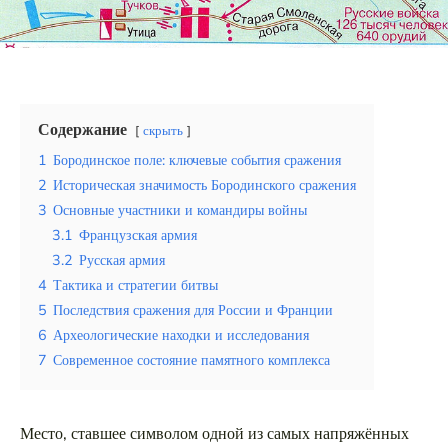
Эквадор
Топ мест отдыха
Анапа
Содержание
скрыть
Алтай
1
Бородинское поле: ключевые события сражения
2
Историческая значимость Бородинского сражения
Кавказские Минеральные Воды
3
Основные участники и командиры войны
Калининград
3.1
Французская армия
3.2
Русская армия
Крым
4
Тактика и стратегии битвы
5
Последствия сражения для России и Франции
Сочи
6
Археологические находки и исследования
7
Современное состояние памятного комплекса
Египет
ОАЭ
Место, ставшее символом одной из самых напряжённых