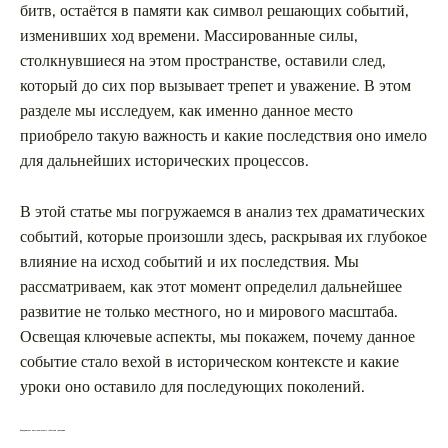
Таиланд
битв, остаётся в памяти как символ решающих событий,
изменивших ход времени. Массированные силы,
Турция
столкнувшиеся на этом пространстве, оставили след,
который до сих пор вызывает трепет и уважение. В этом
Шри-Ланка
разделе мы исследуем, как именно данное место
Вид отдыха
приобрело такую важность и какие последствия оно имело
для дальнейших исторических процессов.
Горы
Море
В этой статье мы погружаемся в анализ тех драматических
событий, которые произошли здесь, раскрывая их глубокое
влияние на исход событий и их последствия. Мы
рассматриваем, как этот момент определил дальнейшее
развитие не только местного, но и мирового масштаба.
Уникальная архитектура и история
Освещая ключевые аспекты, мы покажем, почему данное
костела Святых Петра и Павла в
событие стало вехой в историческом контексте и какие
Могилеве
уроки оно оставило для последующих поколений.
Бородинское поле: ключевые события сражения