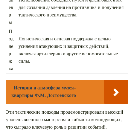
ев
для создания давления на противника и получения
р
тактического преимущества.
ы
П
од
Логистическая и огневая поддержка с целью
де
усиления атакующих и защитных действий,
р
включая артиллерию и другие вспомогательные
ж
силы.
ка
История и атмосфера музея-
квартиры Ф.М. Достоевского
Эти тактические подходы продемонстрировали высокий
уровень военного мастерства и гибкости командующих,
что сыграло ключевую роль в развитии событий.