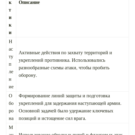
к
Описание
т
и
к
и
Н
ас
Активные действия по захвату территорий и
ту
укреплений противника. Использовались
п
разнообразные схемы атаки, чтобы пробить
ле
оборону.
н
ие
О
Формирование линий защиты и подготовка
бо
укреплений для задержания наступающей армии.
ро
Основной задачей было удержание ключевых
на
позиций и истощение сил врага.
М
ан
Использование обходных путей и фланговых атак