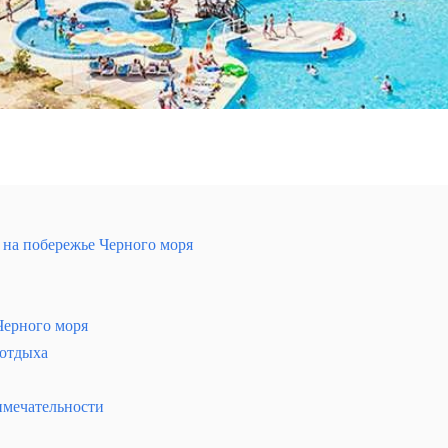
 на побережье Черного моря
Черного моря
я себя лучшие рынки магазины и винодельни острова
 отдыха
имечательности