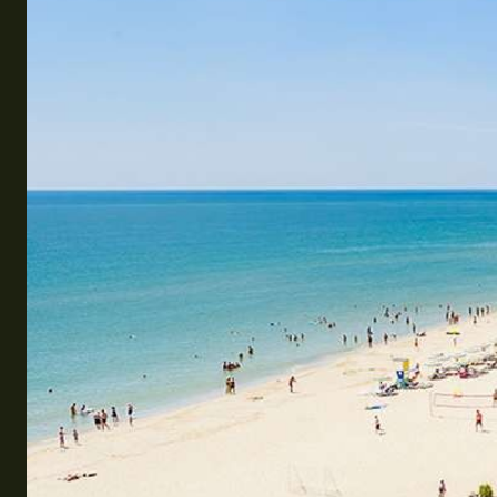
Эквадор
Топ мест отдыха
Анапа
Алтай
Кавказские Минеральные Воды
Калининград
Крым
Сочи
Египет
ОАЭ