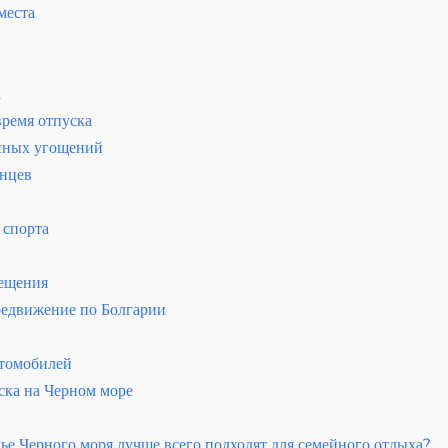
места
а
время отпуска
сных угощений
анцев
 спорта
сещения
редвижение по Болгарии
втомобилей
ска на Черном море
ье Черного моря лучше всего подходят для семейного отдыха?