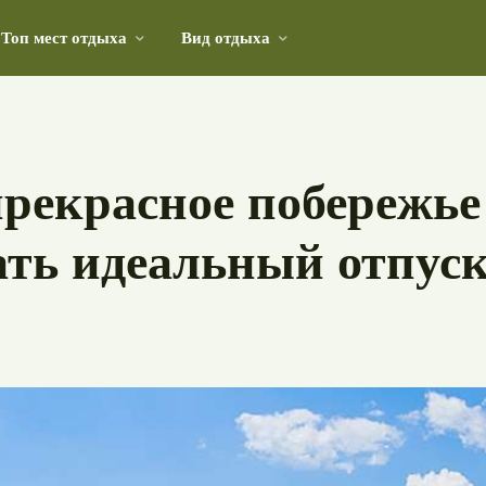
Топ мест отдыха
Вид отдыха
 место для творчества и общественной жизни
прекрасное побережь
ть идеальный отпуск