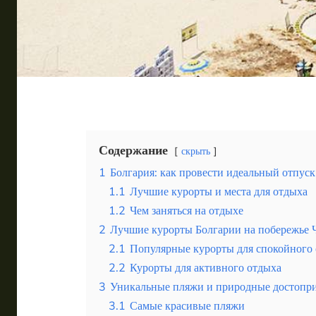
Таиланд
Турция
Шри-Ланка
Вид отдыха
Горы
Море
Содержание
скрыть
1
Болгария: как провести идеальный отпуск
1.1
Лучшие курорты и места для отдыха
1.2
Чем заняться на отдыхе
2
Лучшие курорты Болгарии на побережье 
Уникальный шопинг в Крыму как способ открыть дл
2.1
Популярные курорты для спокойного
2.2
Курорты для активного отдыха
3
Уникальные пляжи и природные достопр
3.1
Самые красивые пляжи