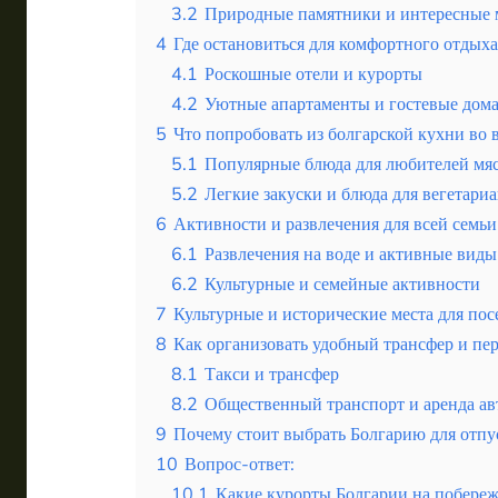
3.2
Природные памятники и интересные 
4
Где остановиться для комфортного отдыха
4.1
Роскошные отели и курорты
4.2
Уютные апартаменты и гостевые дом
5
Что попробовать из болгарской кухни во 
5.1
Популярные блюда для любителей мя
5.2
Легкие закуски и блюда для вегетари
6
Активности и развлечения для всей семьи
6.1
Развлечения на воде и активные виды
6.2
Культурные и семейные активности
7
Культурные и исторические места для по
8
Как организовать удобный трансфер и пе
8.1
Такси и трансфер
8.2
Общественный транспорт и аренда а
9
Почему стоит выбрать Болгарию для отпу
10
Вопрос-ответ:
10.1
Какие курорты Болгарии на побереж