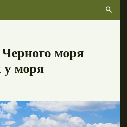
Search
Search
е Черного моря
 у моря