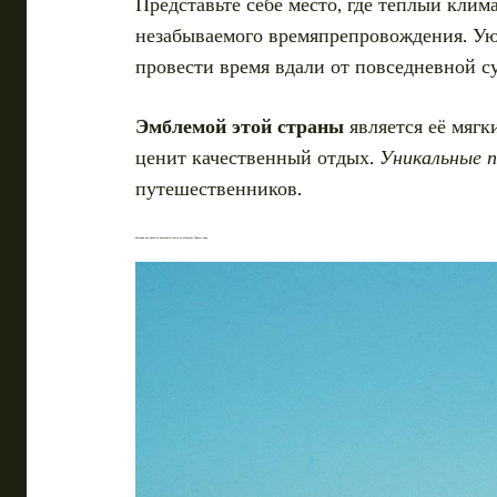
Представьте себе место, где тёплый кли
незабываемого времяпрепровождения. Уют
провести время вдали от повседневной с
Эмблемой этой страны
является её мягк
ценит качественный отдых.
Уникальные п
путешественников.
Болгария: как провести идеальный отпуск на побережье Черного моря