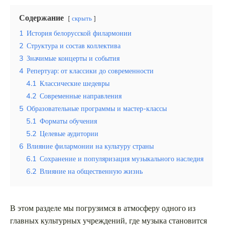
Эквадор
Содержание
скрыть
1
История белорусской филармонии
Топ мест отдыха
2
Структура и состав коллектива
Анапа
3
Значимые концерты и события
4
Репертуар: от классики до современности
Алтай
4.1
Классические шедевры
Кавказские Минеральные Воды
4.2
Современные направления
5
Образовательные программы и мастер-классы
Калининград
5.1
Форматы обучения
5.2
Целевые аудитории
Крым
6
Влияние филармонии на культуру страны
6.1
Сохранение и популяризация музыкального наследия
Сочи
6.2
Влияние на общественную жизнь
Египет
ОАЭ
В этом разделе мы погрузимся в атмосферу одного из
главных культурных учреждений, где музыка становится