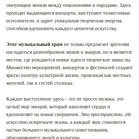
Таиланд
связующим звеном между поколениями и народами. Здесь
проходят выдающиеся концерты, выступают талантливые
Турция
исполнители, и царит уникальная творческая энергия,
Шри-Ланка
способная вдохновить каждого ценителя искусства.
Вид отдыха
Этот музыкальный храм
не только предлагает зрителям
Горы
насладиться разнообразием звуков и жанров, но и является
местом, где рождаются новые идеи и творческие замыслы.
Море
Множество мероприятий, концертов и фестивалей создают
яркую палитру культурной жизни, привлекая как местных
жителей, так и гостей столицы.
Каждое выступление здесь – это не просто музыка, это
Владивосток — идеальное место для
целый мир эмоций, который наполняет сердца и
отдыха на Дальнем Востоке России
вдохновляет на новые свершения.
Это пространство, где
искусство встречает жизнь
, а каждый звук становится
частью большого музыкального повествования,
объединяющего людей и культуры.