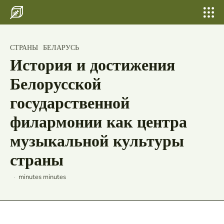
Search for something...
Search
Search for something...
Search
Главная
"Тайвань — секреты незабываемого
СТРАНЫ
БЕЛАРУСЬ
отдыха на экзотическом острове в
Бани, сауны
История и достижения
Азии"
Шатер для свадьбы и выпускных
Белорусской
Свадьбы
государственной
филармонии как центра
По городам
музыкальной культуры
Страны
Россия
страны
Беларусь
minutes
minutes
Исландия
Лаос