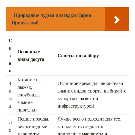
Природные чудеса и загадки Парка
Припятский
С
е
Основные
з
Советы по выбору
виды досуга
о
н
Катание на
З
Отличное время для любителей
лыжах,
и
зимних видов спорта, выбирайте
сноуборде,
м
курорты с развитой
зимние
а
инфраструктурой
прогулки
Пешие походы,
Лучше всего подходит для тех,
Л
велосипедные
кто хочет исследовать
е
маршруты,
природные маршруты и