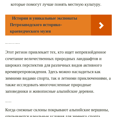
которые помогут лучше понять местную культуру.
История и уникальные экспонаты
Петрозаводского историко-
краеведческого музея
Уникальные возможности для отдыха в австрийских Альпах
Этот регион привлекает тех, кто ищет непревзойденное
сочетание величественных природных ландшафтов и
широких перспектив для различных видов активного
времяпрепровождения. Здесь можно насладиться как
зимними видами спорта, так и летними приключениями, а
также исследовать многочисленные природные
заповедники и живописные альпийские деревни.
Зимние развлечения в Альпах
Когда снежные склоны покрывают альпийские вершины,
открываются идеальные условия для зимнего спорта.