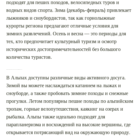
подходят для пеших походов, велосипедных туров и
водных видов спорта. Зима (декабрь-февраль) привлекает
лыжников и сноубордистов, так как горнолыжные
курорты региона предлагают отличные условия для
зимних развлечений. Осень и весна — это периоды для
тех, кто предпочитает культурный туризм и осмотр
исторических достопримечательностей без большого
количества туристов.
Какие виды активного отдыха можно попробовать в австрийских Альпах?
В Альпах доступны различные виды активного досуга.
Зимой вы можете наслаждаться катанием на лыжах и
сноуборде, а также пробовать зимние походы и снежные
прогулки. Летом популярны пешие походы по альпийским
тропам, горные велопутешествия, каякинг на озерах и
рыбалка. Альпы также идеально подходят для
парапланеризма и восхождений на высокие вершины, где
открывается потрясающий вид на окружающую природу.