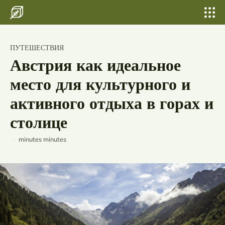
Search for something...
Search
Search for something...
Search
Главная
ПУТЕШЕСТВИЯ
Посещение музея Пушкина в Москве -
Бани, сауны
Историческое путешествие
Австрия как идеальное
Шатер для свадьбы и выпускных
место для культурного и
Свадьбы
активного отдыха в горах и
столице
По городам
Страны
minutes
minutes
Россия
Беларусь
Исландия
Лаос