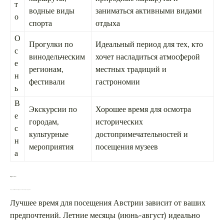
т
водные виды
заниматься активными видами
о
спорта
отдыха
О
Прогулки по
Идеальный период для тех, кто
с
винодельческим
хочет насладиться атмосферой
е
регионам,
местных традиций и
н
фестивали
гастрономии
ь
В
Экскурсии по
Хорошее время для осмотра
е
городам,
исторических
с
культурные
достопримечательностей и
н
мероприятия
посещения музеев
а
Вопрос-ответ:
Когда лучше всего ехать в Австрию для активного отдыха и туризма?
Лучшее время для посещения Австрии зависит от ваших
предпочтений. Летние месяцы (июнь-август) идеально