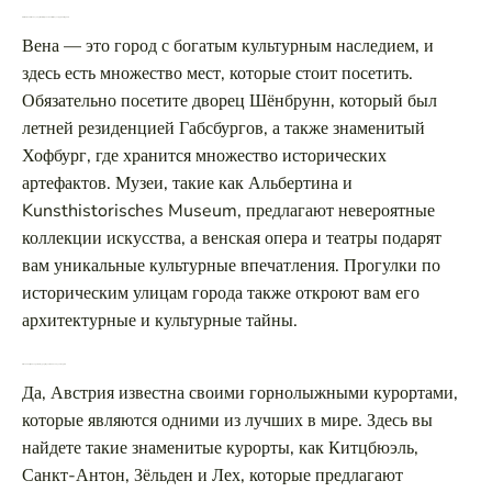
Что стоит обязательно увидеть в Вене для любителей культуры и истории?
Вена — это город с богатым культурным наследием, и
здесь есть множество мест, которые стоит посетить.
Обязательно посетите дворец Шёнбрунн, который был
летней резиденцией Габсбургов, а также знаменитый
Хофбург, где хранится множество исторических
артефактов. Музеи, такие как Альбертина и
Kunsthistorisches Museum, предлагают невероятные
коллекции искусства, а венская опера и театры подарят
вам уникальные культурные впечатления. Прогулки по
историческим улицам города также откроют вам его
архитектурные и культурные тайны.
Есть ли в Австрии хорошие курорты для зимних видов спорта?
Да, Австрия известна своими горнолыжными курортами,
которые являются одними из лучших в мире. Здесь вы
найдете такие знаменитые курорты, как Китцбюэль,
Санкт-Антон, Зёльден и Лех, которые предлагают