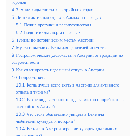
Таиланд
городов
4
Зимние виды спорта в австрийских горах
Турция
5
Летний активный отдых в Альпах и на озерах
5.1
Пешие прогулки и велопутешествия
Шри-Ланка
5.2
Водные виды спорта на озерах
Вид отдыха
6
Туризм по историческим местам Австрии
7
Музеи и выставки Вены для ценителей искусства
Горы
8
Гастрономические удовольствия Австрии: от традиций до
Море
современности
9
Как спланировать идеальный отпуск в Австрии
10
Вопрос-ответ:
10.1
Когда лучше всего ехать в Австрию для активного
отдыха и туризма?
Сингапур — стильный отдых и
10.2
Какие виды активного отдыха можно попробовать в
увлекательные городские экскурсии
австрийских Альпах?
для тех кто ищет экзотику и
современные приключения
10.3
Что стоит обязательно увидеть в Вене для
любителей культуры и истории?
10.4
Есть ли в Австрии хорошие курорты для зимних
видов спорта?