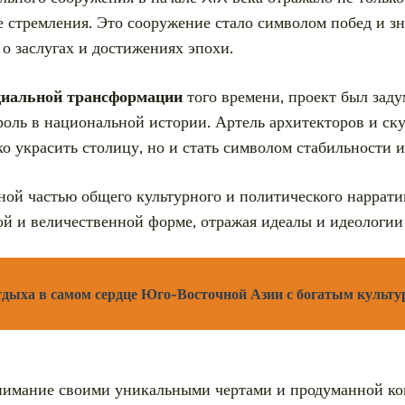
е стремления. Это сооружение стало символом побед и 
о заслугах и достижениях эпохи.
оциальной трансформации
того времени, проект был зад
роль в национальной истории. Артель архитекторов и ску
ко украсить столицу, но и стать символом стабильности и
ной частью общего культурного и политического наррати
ой и величественной форме, отражая идеалы и идеологии
отдыха в самом сердце Юго-Восточной Азии с богатым культ
нимание своими уникальными чертами и продуманной ко