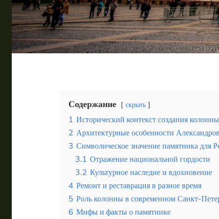
Таиланд
Турция
Шри-Ланка
Вид отдыха
Горы
Море
Содержание
скрыть
1
Исторический контекст создания колонны
2
Архитектурные особенности Александро
3
Символическое значение памятника для Р
3.1
Отражение национальной гордости
Лаос как уникальное направление для отдыха в са
3.2
Культурное наследие и вдохновение
4
Ремонт и реставрация в разное время
5
Роль колонны в современном Санкт-Пете
6
Мифы и факты о памятнике