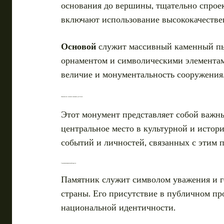
основания до вершины, тщательно спроек
включают использование высококачестве
Основой
служит массивный каменный пье
орнаментом и символическими элементам
величие и монументальность сооружения
Символическое значение памятника для России
Этот монумент представляет собой важн
центральное место в культурной и истор
событий и личностей, связанных с этим 
Отражение национальной гордости
Памятник служит символом уважения и го
страны. Его присутствие в публичном пр
национальной идентичности.