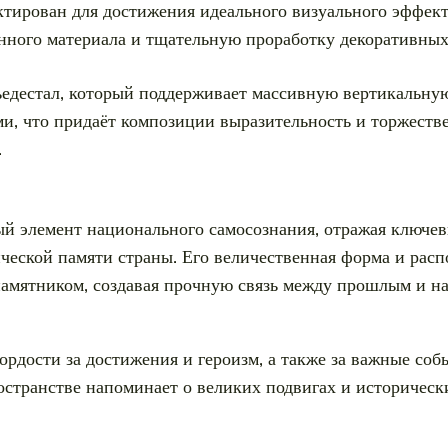
тирован для достижения идеального визуального эффект
нного материала и тщательную проработку декоративных
дестал, который поддерживает массивную вертикальную
и, что придаёт композиции выразительность и торжеств
.
ый элемент национального самосознания, отражая ключе
ической памяти страны. Его величественная форма и рас
памятником, создавая прочную связь между прошлым и н
рдости за достижения и героизм, а также за важные собы
остранстве напоминает о великих подвигах и историческ