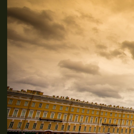
Эквадор
Топ мест отдыха
Анапа
Алтай
Кавказские Минеральные Воды
Калининград
Крым
Сочи
Египет
ОАЭ