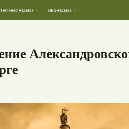
Топ мест отдыха
Вид отдыха
 хранитель культурного наследия страны
чение Александровск
рге