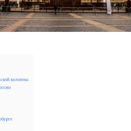
вской колонны
оссии
мом сердце Юго-Восточной Азии с богатым культурным
рбурге