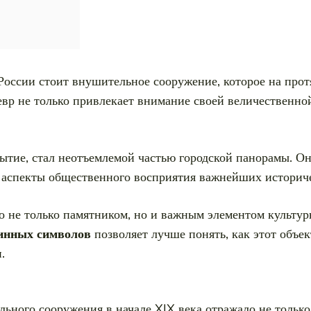
 России стоит внушительное сооружение, которое на про
евр не только привлекает внимание своей величественной
тие, стал неотъемлемой частью городской панорамы. Он
е аспекты общественного восприятия важнейших историч
о не только памятником, но и важным элементом культур
бинных символов
позволяет лучше понять, как этот объек
.
ьного сооружения в начале XIX века отражало не только